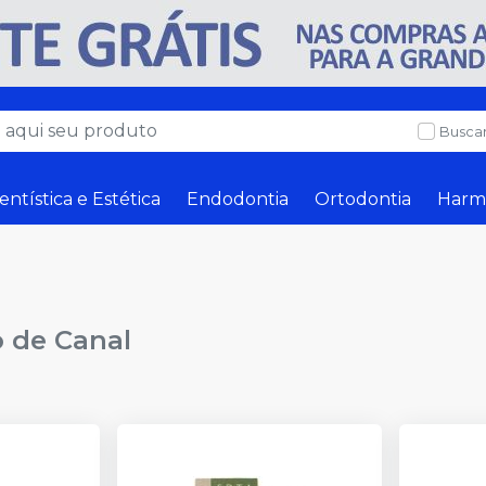
Buscar
entística e Estética
Endodontia
Ortodontia
Harm
 de Canal