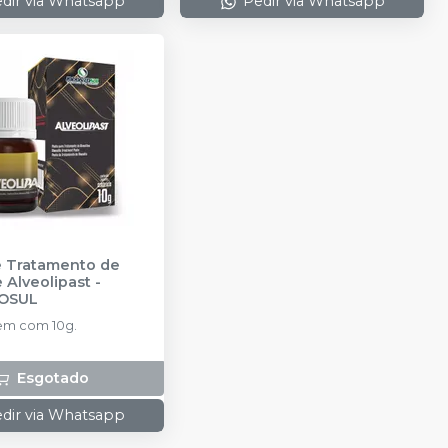
dir via Whatsapp
Pedir via Whatsapp
e Tratamento de
e Alveolipast
-
OSUL
m com 10g.
Esgotado
dir via Whatsapp