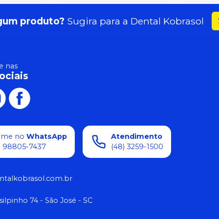
gum produto?
Sugira para a
Dental Kobrasol
 nas
ociais
ame no
WhatsApp
Atendimento
) 98805-7437
(48) 3259-1500
ntalkobrasol.com.br
silpinho 74 - São José - SC