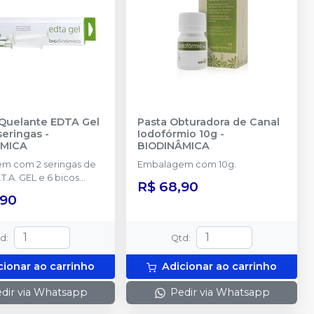
Quelante EDTA Gel
Pasta Obturadora de Canal
seringas
-
Iodofórmio 10g
-
ÂMICA
BIODINÂMICA
m com 2 seringas de
Embalagem com 10g.
T.A. GEL e 6 bicos
R$ 68,90
es.
,90
td
:
Qtd
:
cionar ao carrinho
Adicionar ao carrinho
dir via Whatsapp
Pedir via Whatsapp