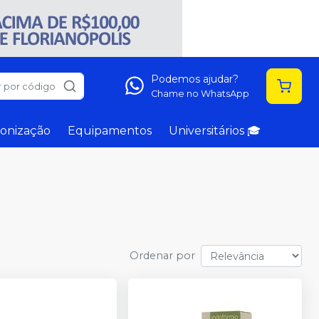
Podemos ajudar?
 por código
Chame no WhatsApp
onização
Equipamentos
Universitários 🎓
Ordenar por