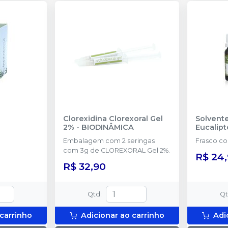
Clorexidina Clorexoral Gel
Solvent
2%
-
BIODINÂMICA
Eucalipt
Embalagem com 2 seringas
Frasco co
com 3g de CLOREXORAL Gel 2%.
R$ 24
R$ 32,90
Qtd
:
Q
 carrinho
Adicionar ao carrinho
Adi