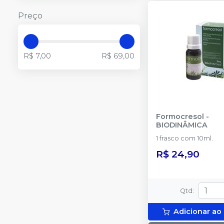
Preço
R$ 7,00
R$ 69,00
Formocresol
-
BIODINÂMICA
1 frasco com 10ml.
R$ 24,90
Qtd
:
Adicionar ao