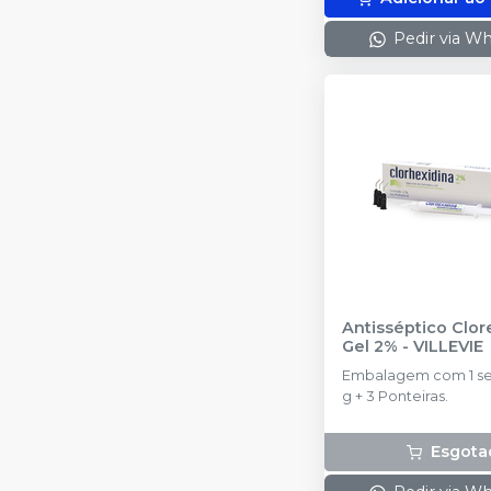
Pedir via W
Antisséptico Clor
Gel 2%
-
VILLEVIE
Embalagem com 1 ser
g + 3 Ponteiras.
Esgota