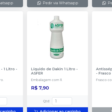
hatsapp
Pedir via Whatsapp
Pe
- 1 Litro
-
Líquido de Dakin 1 Litro
-
Antissép
ASFER
- Frasco
m 1 litro.
Embalagem com 1l.
Frasco co
R$ 7,90
Qtd
:
 carrinho
Adicionar ao carrinho