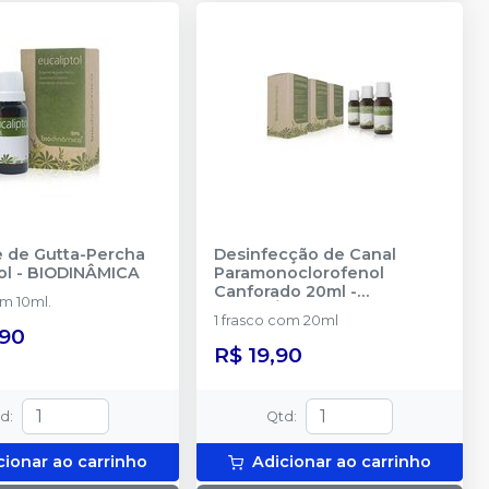
e de Gutta-Percha
Desinfecção de Canal
ol
-
BIODINÂMICA
Paramonoclorofenol
Canforado 20ml
-
m 10ml.
BIODINÂMICA
1 frasco com 20ml
,90
R$ 19,90
td
:
Qtd
:
cionar ao carrinho
Adicionar ao carrinho