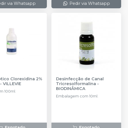
dir via Whatsapp
Pedir via Whatsapp
tico Clorexidina 2%
Desinfecção de Canal
-
VILLEVIE
Tricresolformalina
-
BIODINÂMICA
m 100ml.
Embalagem com 10ml.
Esgotado
Esgotado