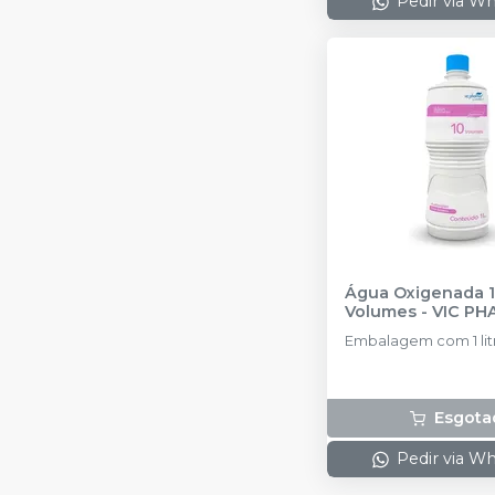
Pedir via W
Água Oxigenada 
Volumes
-
VIC PH
Embalagem com 1 lit
Esgota
Pedir via W