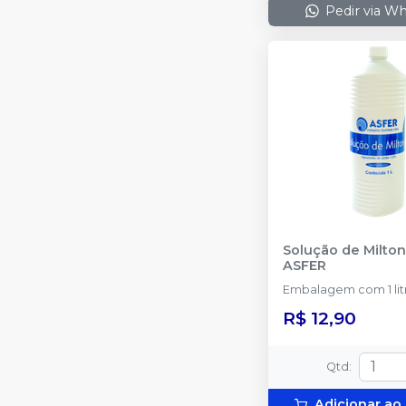
Pedir via W
Solução de Milton 
ASFER
Embalagem co
R$ 12,90
Qtd
:
Adicionar ao