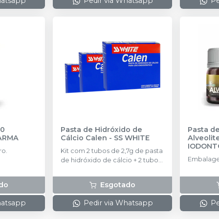
hatsapp
Pedir via Whatsapp
Pe
10
Pasta de Hidróxido de
Pasta d
ARMA
Cálcio Calen
-
SS WHITE
Alveolit
IODONT
ro.
Kit com 2 tubos de 2,7g de pasta
Embalage
de hidróxido de cálcio + 2 tubos
de 2,2g de glicerina.
do
Esgotado
hatsapp
Pedir via Whatsapp
Pe