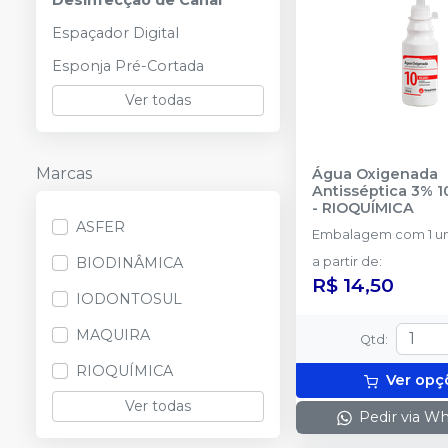
Desinfecção de Canal
Espaçador Digital
Esponja Pré-Cortada
Ver todas
Marcas
Água Oxigenada
Antisséptica 3% 
-
RIOQUÍMICA
ASFER
Embalagem com 1 un
BIODINÂMICA
a partir de
:
R$ 14,50
IODONTOSUL
MAQUIRA
Qtd
:
RIOQUÍMICA
Ver opç
Ver todas
Pedir via W