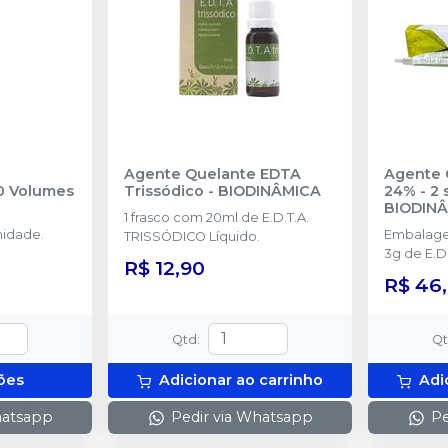
Agente Quelante EDTA
Agente 
10 Volumes
Trissódico
-
BIODINÂMICA
24% - 2 
BIODIN
1 frasco com 20ml de E.D.T.A.
idade.
Embalage
TRISSÓDICO Líquido.
3g de E.D.
R$ 12,90
aplicador
R$ 46
Qtd
:
Q
ões
Adicionar ao carrinho
Adi
hatsapp
Pedir via Whatsapp
Pe