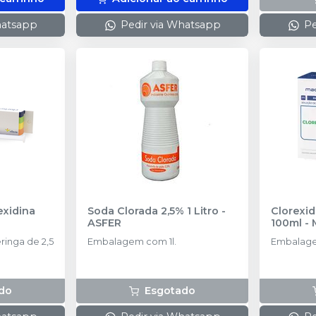
hatsapp
Pedir via Whatsapp
Pe
exidina
Soda Clorada 2,5% 1 Litro
-
Clorexid
ASFER
100ml
-
inga de 2,5
Embalagem com 1l.
Embalage
do
Esgotado