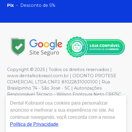
Pix
-
Desconto de 5%
Copyright © 2025 | Todos os direitos reservados |
www.dentalkobrasol.com.br | ODONTO PROTESE
COMERCIAL LTDA CNPJ: 81022831000100 | Rua
Brasilpinho 74 - São José - SC | Autorizações
Responsável Técnico - Wilson Fontoura Neto CRF/SC
12450 | Política de Privacidade e Segurança - Fotos
Dental Kobrasol
usa cookies para personalizar
meramente ilustrativas - Os preços e condições da loja
anúncios e melhorar a sua experiência no site. Ao
virtual estão sujeitos a alterações. Em caso de
continuar navegando, você concorda com a nossa
divergência de preços no site, o valor válido é o do
Política de Privacidade
.
Carrinho de Compra. Não vendemos por atacado, por
isso nos reservamos o direito de não atender compras