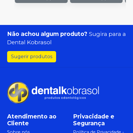
Não achou algum produto?
Sugira para a
Dental Kobrasol
Sugerir produtos
Atendimento ao
Privacidade e
Cliente
Segurança
Sobre nós
Política de Privacidade -