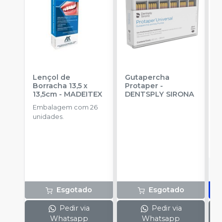
Lençol de
Gutapercha
L
Borracha 13,5 x
Protaper
-
13,5cm
-
MADEITEX
DENTSPLY SIRONA
S
Embalagem com 26
E
unidades.
u
a
R
Esgotado
Esgotado
Pedir via
Pedir via
Whatsapp
Whatsapp