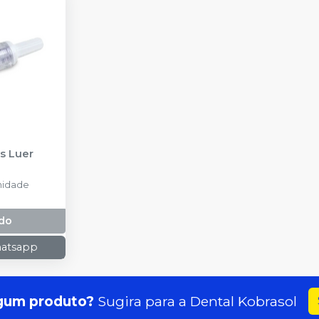
as Luer
nidade
do
hatsapp
gum produto?
Sugira para a
Dental Kobrasol