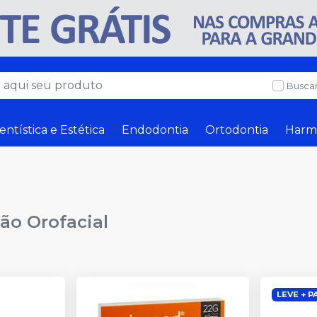
Buscar
entística e Estética
Endodontia
Ortodontia
Harm
ão Orofacial
LEVE + P