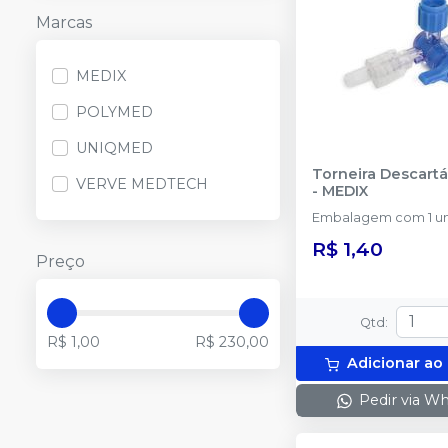
Marcas
MEDIX
POLYMED
UNIQMED
Torneira Descartá
VERVE MEDTECH
-
MEDIX
Embalagem com 1 un
R$ 1,40
Preço
Qtd
:
R$ 1,00
R$ 230,00
Adicionar ao
Pedir via W