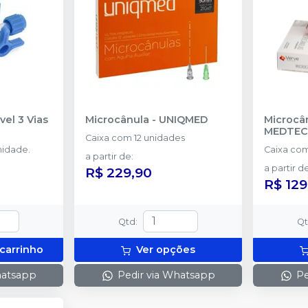
vel 3 Vias
Microcânula
-
UNIQMED
Microcâ
MEDTE
Caixa com 12 unidades
idade.
Caixa com
a partir de
:
a partir d
R$ 229,90
R$ 129
Qtd
:
Q
 carrinho
Ver opções
hatsapp
Pedir via Whatsapp
Pe