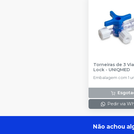
Torneiras de 3 Vi
Lock
-
UNIQMED
Embalagem com 1 u
Esgota
Pedir via W
Não achou al