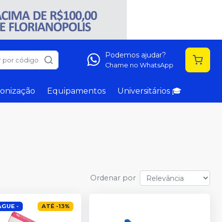
Podemos ajudar?
 por código
Chame no WhatsApp
onização
Equipamentos
Universitários 🎓
Ordenar por
AGUE -
ATÉ
-
13
%