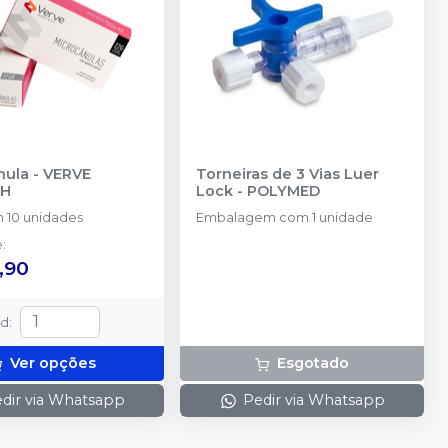
nula
-
VERVE
Torneiras de 3 Vias Luer
CH
Lock
-
POLYMED
 10 unidades
Embalagem com 1 unidade
e
:
,90
td
:
Ver opções
Esgotado
dir via Whatsapp
Pedir via Whatsapp