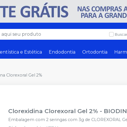
Buscar
entística e Estética
Endodontia
Ortodontia
Harm
ina Clorexoral Gel 2%
Clorexidina Clorexoral Gel 2%
-
BIODI
Embalagem com 2 seringas com 3g de CLOREXORAL Ge