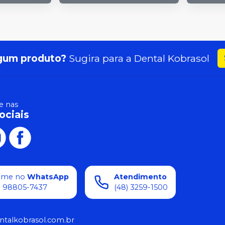
gum produto?
Sugira para a
Dental Kobrasol
 nas
ociais
ame no
WhatsApp
Atendimento
) 98805-7437
(48) 3259-1500
ntalkobrasol.com.br