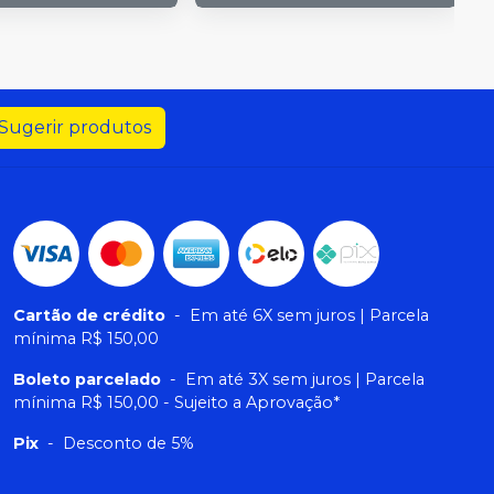
Sugerir produtos
Cartão de crédito
-
Em até 6X sem juros | Parcela
mínima R$ 150,00
Boleto parcelado
-
Em até 3X sem juros | Parcela
mínima R$ 150,00 - Sujeito a Aprovação*
Pix
-
Desconto de 5%