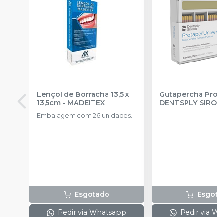
Lençol de Borracha 13,5 x
Gutapercha Pro
13,5cm
-
MADEITEX
DENTSPLY SIR
Embalagem com 26 unidades.
Esgotado
Esgo
Pedir via Whatsapp
Pedir via