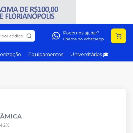
Podemos ajudar?
 por código
Chame no WhatsApp
onização
Equipamentos
Universitários 🎓
NÂMICA
l 2%.