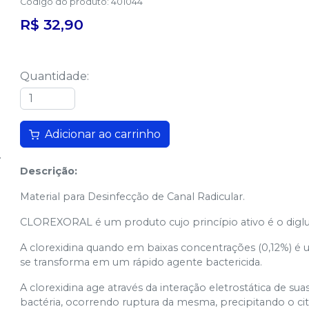
Código do produto
:
401044
R$ 32,90
Quantidade
:
Adicionar ao carrinho
Descrição:
Material para Desinfecção de Canal Radicular.
CLOREXORAL é um produto cujo princípio ativo é o diglu
A clorexidina quando em baixas concentrações (0,12%) é 
se transforma em um rápido agente bactericida.
A clorexidina age através da interação eletrostática de sua
bactéria, ocorrendo ruptura da mesma, precipitando o ci