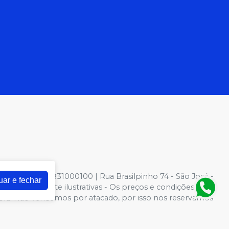
NPJ: 81022831000100 | Rua Brasilpinho 74 - São José -
uar e fechar
otos meramente ilustrativas - Os preços e condições da
 Compra. Não vendemos por atacado, por isso nos reservamos