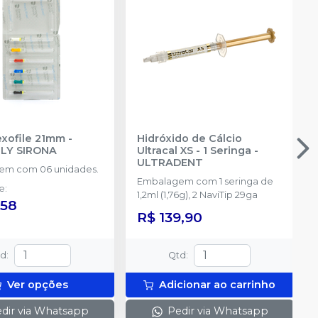
exofile 21mm
-
Hidróxido de Cálcio
LY SIRONA
Ultracal XS - 1 Seringa
-
ULTRADENT
em com 06 unidades.
Embalagem com 1 seringa de
de
:
1,2ml (1,76g), 2 NaviTip 29ga
,58
R$ 139,90
td
:
Qtd
:
Ver opções
Adicionar ao carrinho
dir via Whatsapp
Pedir via Whatsapp