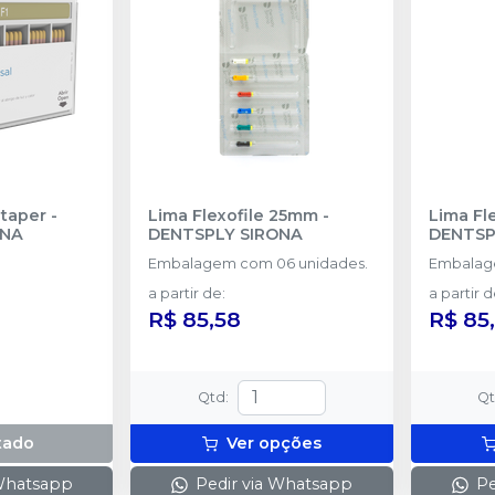
taper
-
Lima Flexofile 25mm
-
Lima Fl
ONA
DENTSPLY SIRONA
DENTSP
Embalagem com 06 unidades.
Embalag
a partir de
:
a partir 
R$ 85,58
R$ 85
Qtd
:
Q
tado
Ver opções
 Whatsapp
Pedir via Whatsapp
Pe