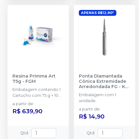
APENAS R$12,90*
Resina Primma Art
Ponta Diamantada
75g
-
FGM
Cônica Extremidade
Arredondada FG
-
KG
Embalagem contendo 1
SORENSEN
Embalagem com 1
Cartucho com 75 g + 10
unidade.
ponteiras de automistura
a partir de
:
a partir de
:
R$ 639,90
R$ 14,90
Qtd
:
Qtd
: