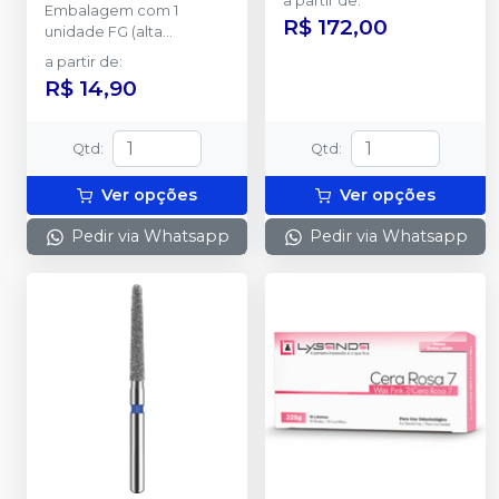
FG
-
KG SORENSEN
a partir de
:
Embalagem com 1
R$ 172,00
unidade FG (alta
rotação).
a partir de
:
R$ 14,90
Qtd
:
Qtd
:
Ver opções
Ver opções
Pedir via Whatsapp
Pedir via Whatsapp