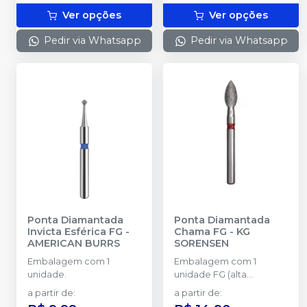
Ver opções
Ver opções
Pedir via Whatsapp
Pedir via Whatsapp
Ponta Diamantada
Ponta Diamantada
Invicta Esférica FG
-
Chama FG
-
KG
AMERICAN BURRS
SORENSEN
Embalagem com 1
Embalagem com 1
unidade.
unidade FG (alta
rotação).
a partir de
:
a partir de
: