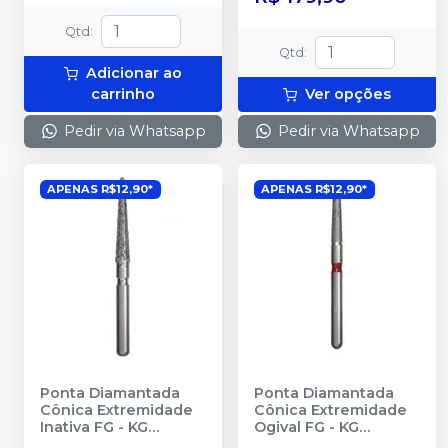
Qtd
:
Qtd
:
Adicionar ao
carrinho
Ver opções
Pedir via Whatsapp
Pedir via Whatsapp
APENAS R$12,90*
APENAS R$12,90*
Ponta Diamantada
Ponta Diamantada
Cônica Extremidade
Cônica Extremidade
Inativa FG
-
KG
Ogival FG
-
KG
SORENSEN
SORENSEN