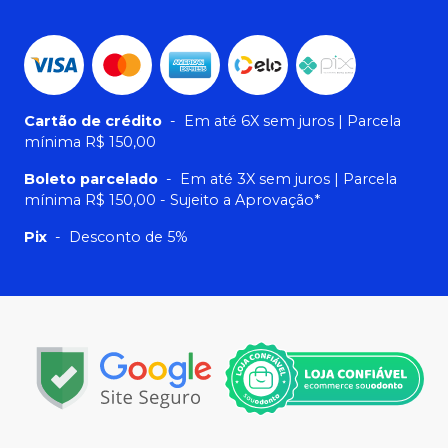
Cartão de crédito
-
Em até 6X sem juros | Parcela
mínima R$ 150,00
Boleto parcelado
-
Em até 3X sem juros | Parcela
mínima R$ 150,00 - Sujeito a Aprovação*
Pix
-
Desconto de 5%