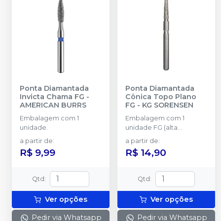
Ponta Diamantada
Ponta Diamantada
Invicta Chama FG
-
Cônica Topo Plano
AMERICAN BURRS
FG
-
KG SORENSEN
Embalagem com 1
Embalagem com 1
unidade.
unidade FG (alta
rotação).
a partir de
:
a partir de
:
R$ 9,99
R$ 14,90
Qtd
:
Qtd
:
Ver opções
Ver opções
Pedir via Whatsapp
Pedir via Whatsapp