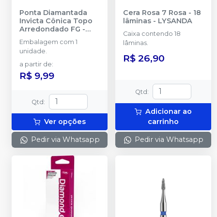
Ponta Diamantada
Cera Rosa 7 Rosa - 18
Invicta Cônica Topo
lâminas
-
LYSANDA
Arredondado FG
-
Caixa contendo 18
AMERICAN BURRS
Embalagem com 1
lâminas.
unidade.
R$ 26,90
a partir de
:
R$ 9,99
Qtd
:
Qtd
:
Adicionar ao
Ver opções
carrinho
Pedir via Whatsapp
Pedir via Whatsapp