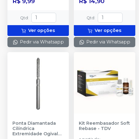
R$ 9,99
R$ 14,90
Qtd
:
Qtd
:
Ver opções
Ver opções
Pedir via Whatsapp
Pedir via Whatsapp
Ponta Diamantada
Kit Reembasador Soft
Cilíndrica
Rebase
-
TDV
Extremidade Ogival