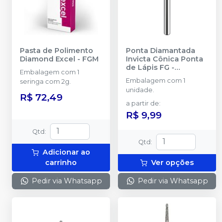
Pasta de Polimento
Ponta Diamantada
Diamond Excel
-
FGM
Invicta Cônica Ponta
de Lápis FG
-
Embalagem com 1
AMERICAN BURRS
Embalagem com 1
seringa com 2g.
unidade.
R$ 72,49
a partir de
:
R$ 9,99
Qtd
:
Qtd
:
Adicionar ao
carrinho
Ver opções
Pedir via Whatsapp
Pedir via Whatsapp