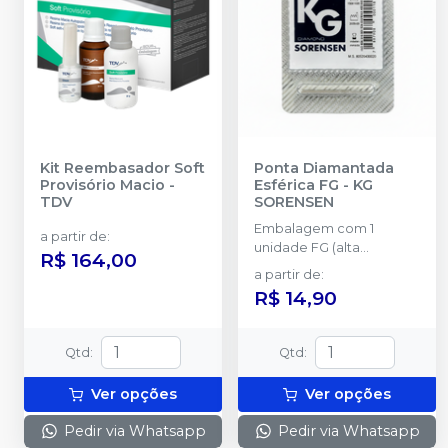
Kit Reembasador Soft
Ponta Diamantada
Provisório Macio
-
Esférica FG
-
KG
TDV
SORENSEN
Embalagem com 1
a partir de
:
unidade FG (alta
R$ 164,00
rotação).
a partir de
:
R$ 14,90
Qtd
:
Qtd
:
Ver opções
Ver opções
Pedir via Whatsapp
Pedir via Whatsapp