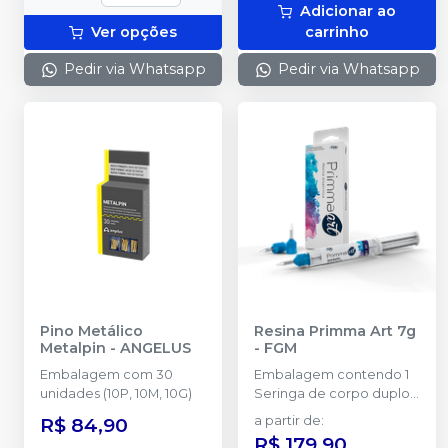
Adicionar ao
Ver opções
carrinho
Pedir via Whatsapp
Pedir via Whatsapp
Pino Metálico
Resina Primma Art 7g
Metalpin
-
ANGELUS
-
FGM
Embalagem com 30
Embalagem contendo 1
unidades (10P, 10M, 10G)
Seringa de corpo duplo
com 7g + 5 ponteiras de
R$ 84,90
a partir de
:
automistura.
R$ 179,90