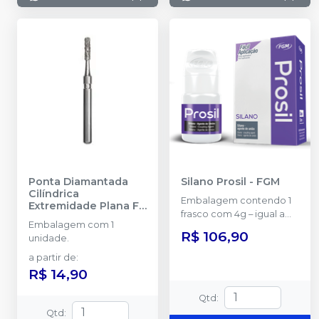
Ponta Diamantada
Silano Prosil
-
FGM
Cilíndrica
Embalagem contendo 1
Extremidade Plana FG
frasco com 4g – igual a
-
KG SORENSEN
Embalagem com 1
5ml.
R$ 106,90
unidade.
a partir de
:
R$ 14,90
Qtd
:
Qtd
: