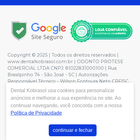
Copyright © 2025 | Todos os direitos reservados |
www.dentalkobrasol.com.br | ODONTO PROTESE
COMERCIAL LTDA CNPJ: 81022831000100 | Rua
Brasilpinho 74 - São José - SC | Autorizações
Responsável Técnico - Wilson Fontoura Neto CRF/SC
12450 | Política de Privacidade e Segurança - Fotos
Dental Kobrasol
usa cookies para personalizar
meramente ilustrativas - Os preços e condições da loja
anúncios e melhorar a sua experiência no site. Ao
virtual estão sujeitos a alterações. Em caso de
continuar navegando, você concorda com a nossa
divergência de preços no site, o valor válido é o do
Política de Privacidade
.
Carrinho de Compra. Não vendemos por atacado, por
isso nos reservamos o direito de não atender compras
de grandes volumes pelo site.
continuar e fechar