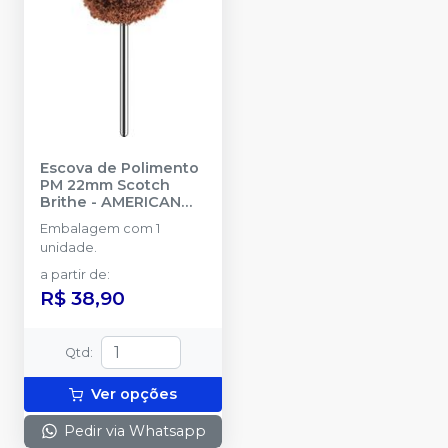
Escova de Polimento
PM 22mm Scotch
Brithe
-
AMERICAN
BURRS
Embalagem com 1
unidade.
a partir de
:
R$ 38,90
Qtd
:
Ver opções
Pedir via Whatsapp