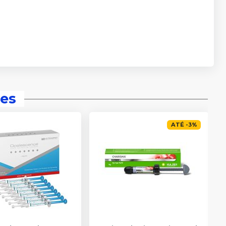
es
ATÉ
-
3
%