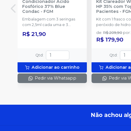
Condicionador Ácido
Kit Clareador 
Fosfórico 37% Blue
HP 35% com To
Condac
-
FGM
Pacientes
-
FG
Embalagem com 3 seringas
Kit com 1 frasco c
com 2,5ml cada uma e 3
peróxido de hidr
ponteiras para aplicação.
concentrado + 1 f
R$ 21,90
de
:
R$ 209,90
por
:
de espessante + 1
R$ 179,90
2g de solução Neu
(neutralizante de p
espátula e uma pl
Qtd
:
Qtd
:
preparo do gel e 
com 2g.
Adicionar ao carrinho
Adicionar a
Pedir via Whatsapp
Pedir via
Não achou al