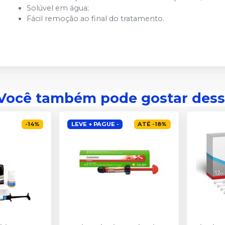
Solúvel em água;
Fácil remoção ao final do tratamento.
Você também pode gostar dess
-
14
%
LEVE + PAGUE -
ATÉ
-
18
%