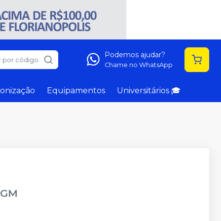
Podemos ajudar?
 por código
Chame no WhatsApp
onização
Equipamentos
Universitários 🎓
FGM