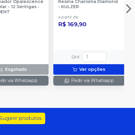
reador Opalescence
Resina Charisma Diamond
ar - 12 Seringas
-
-
KULZER
DENT
a partir de
:
R$ 169,90
Qtd
:
Esgotado
Ver opções
dir via Whatsapp
Pedir via Whatsapp
Sugerir produtos