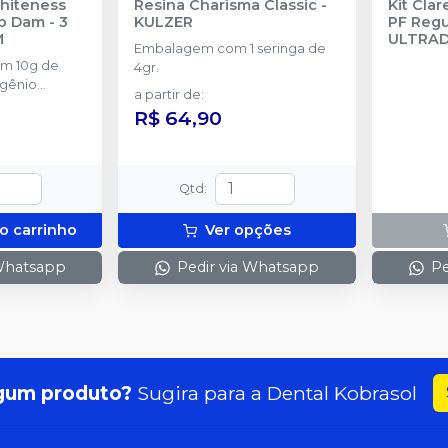
Whiteness
Resina Charisma Classic
-
Kit Cla
p Dam - 3
KULZER
PF Regul
M
ULTRA
Embalagem com 1 seringa de
om 10g de
4gr.
ogênio
a partir de
:
rasco com 5g
R$ 64,90
 frasco com
tralize
eróxidos) + 1
aca para
Qtd
:
1 Top Dam
o carrinho
Ver opções
 Whatsapp
Pedir via Whatsapp
Pe
gum produto?
Sugira para a
Dental Kobrasol