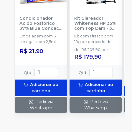
Condicionador
Kit Clareador
R
Ácido Fosfórico
Whiteness HP 35%
C
37% Blue Condac
-
com Top Dam - 3
E
FGM
Pacientes
-
FGM
Embalagem com 3
Kit com 1 frasco com
s
seringas com 2,5ml
10g de peróxido de
a
cada uma e 3
hidrogênio
R$ 21,90
de
:
R$ 209,90
por
:
ponteiras para
concentrado + 1 frasco
R$ 179,90
aplicação.
com 5g de
espessante + 1 frasco
com 2g de solução
Qtd
:
Qtd
:
Neutralize
(neutralizante de
Adicionar ao
Adicionar ao
peróxidos) + 1
carrinho
carrinho
espátula e uma placa
para preparo do gel e
Pedir via
Pedir via
1 Top Dam com 2g.
Whatsapp
Whatsapp