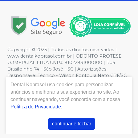
Copyright © 2025 | Todos os direitos reservados |
www.dentalkobrasol.com.br | ODONTO PROTESE
COMERCIAL LTDA CNPJ: 81022831000100 | Rua
Brasilpinho 74 - São José - SC | Autorizações
Responsável Técnico - Wilson Fontoura Neto CRF/SC
12450 | Política de Privacidade e Segurança - Fotos
Dental Kobrasol
usa cookies para personalizar
meramente ilustrativas - Os preços e condições da loja
anúncios e melhorar a sua experiência no site. Ao
virtual estão sujeitos a alterações. Em caso de
continuar navegando, você concorda com a nossa
divergência de preços no site, o valor válido é o do
Política de Privacidade
.
Carrinho de Compra. Não vendemos por atacado, por
isso nos reservamos o direito de não atender compras
de grandes volumes pelo site.
continuar e fechar
E-commerce produzido por
Sou Odonto Ecommerce
.