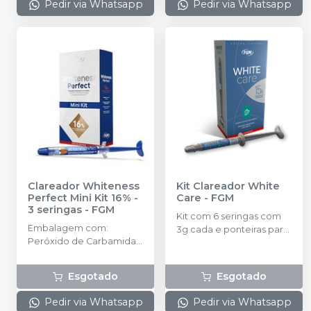
Pedir via Whatsapp
Pedir via Whatsapp
Clareador Whiteness
Kit Clareador White
Perfect Mini Kit 16% -
Care
-
FGM
3 seringas
-
FGM
Kit com 6 seringas com
Embalagem com:
3g cada e ponteiras para
Peróxido de Carbamida
aplicação.
16%. Kit com 3 seringas
com 3g.
Esgotado
Esgotado
Pedir via Whatsapp
Pedir via Whatsapp