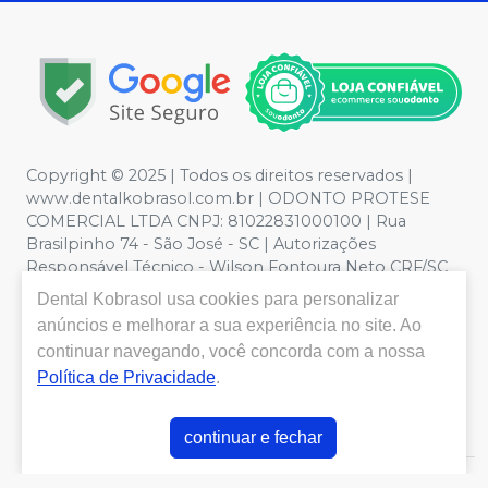
Copyright © 2025 | Todos os direitos reservados |
www.dentalkobrasol.com.br | ODONTO PROTESE
COMERCIAL LTDA CNPJ: 81022831000100 | Rua
Brasilpinho 74 - São José - SC | Autorizações
Responsável Técnico - Wilson Fontoura Neto CRF/SC
12450 | Política de Privacidade e Segurança - Fotos
Dental Kobrasol
usa cookies para personalizar
meramente ilustrativas - Os preços e condições da loja
anúncios e melhorar a sua experiência no site. Ao
virtual estão sujeitos a alterações. Em caso de
continuar navegando, você concorda com a nossa
divergência de preços no site, o valor válido é o do
Política de Privacidade
.
Carrinho de Compra. Não vendemos por atacado, por
isso nos reservamos o direito de não atender compras
de grandes volumes pelo site.
continuar e fechar
E-commerce produzido por
Sou Odonto Ecommerce
.