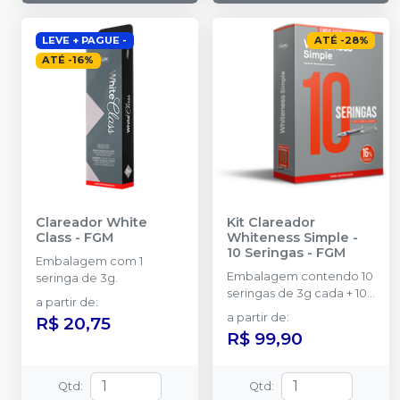
LEVE + PAGUE -
ATÉ
-
28
%
ATÉ
-
16
%
Clareador White
Kit Clareador
Class
-
FGM
Whiteness Simple -
10 Seringas
-
FGM
Embalagem com 1
Embalagem contendo 10
seringa de 3g.
seringas de 3g cada + 10
a partir de
:
ponteiras.
a partir de
:
R$ 20,75
R$ 99,90
Qtd
:
Qtd
: