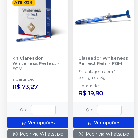
ATÉ
-
33
%
Kit Clareador
Clareador Whiteness
Whiteness Perfect
-
Perfect Refil
-
FGM
FGM
Embalagem com 1
seringa de 3g.
a partir de
:
R$ 73,27
a partir de
:
R$ 19,90
Qtd
:
Qtd
:
Ver opções
Ver opções
Pedir via Whatsapp
Pedir via Whatsapp