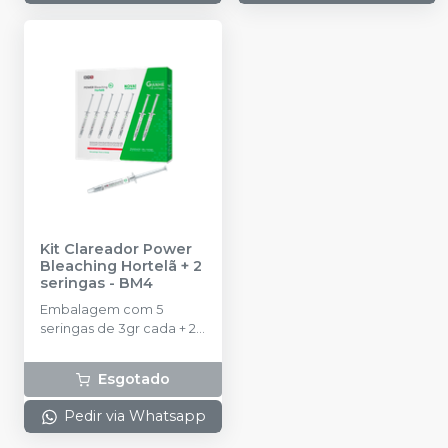
Kit Clareador Power
Bleaching Hortelã + 2
seringas
-
BM4
Embalagem com 5
seringas de 3gr cada + 2
seringas.
Esgotado
Pedir via Whatsapp