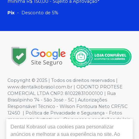
mínima R$ 150,00 - Sujeito a Aprovação*
Pix
-
Desconto de 5%
Copyright © 2025 | Todos os direitos reservados |
www.dentalkobrasol.com.br | ODONTO PROTESE
COMERCIAL LTDA CNPJ: 81022831000100 | Rua
Brasilpinho 74 - São José - SC | Autorizações
Responsável Técnico - Wilson Fontoura Neto CRF/SC
12450 | Política de Privacidade e Segurança - Fotos
meramente ilustrativas - Os preços e condições da loja
virtual estão sujeitos a alterações. Em caso de
Dental Kobrasol
usa cookies para personalizar
divergência de preços no site, o valor válido é o do
anúncios e melhorar a sua experiência no site. Ao