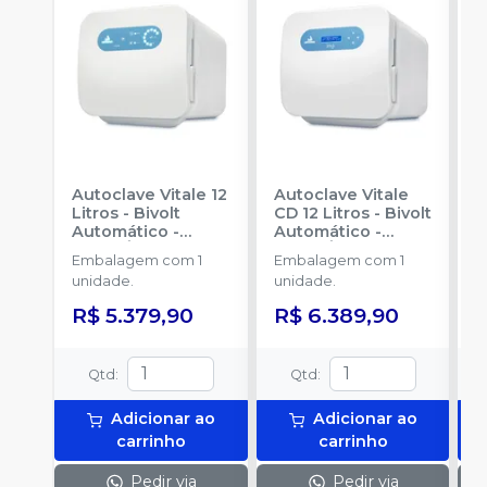
Autoclave Vitale 12
Autoclave Vitale
A
Litros - Bivolt
CD 12 Litros - Bivolt
L
Automático
-
Automático
-
A
CRISTÓFOLI
CRISTÓFOLI
C
Embalagem com 1
Embalagem com 1
E
unidade.
unidade.
u
R$ 5.379,90
R$ 6.389,90
R
Qtd
:
Qtd
:
Adicionar ao
Adicionar ao
carrinho
carrinho
Pedir via
Pedir via