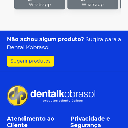
Whatsapp
Whatsapp
Não achou algum produto?
Sugira para a
Dental Kobrasol
Sugerir produtos
Atendimento ao
Privacidade e
Cliente
Segurança