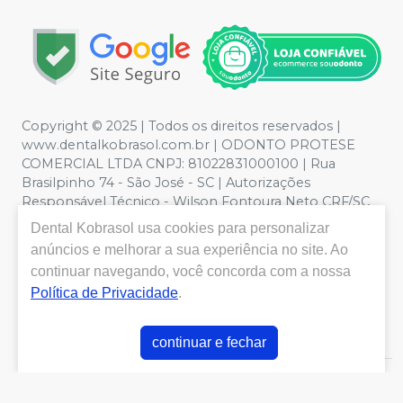
Copyright © 2025 | Todos os direitos reservados |
www.dentalkobrasol.com.br | ODONTO PROTESE
COMERCIAL LTDA CNPJ: 81022831000100 | Rua
Brasilpinho 74 - São José - SC | Autorizações
Responsável Técnico - Wilson Fontoura Neto CRF/SC
12450 | Política de Privacidade e Segurança - Fotos
Dental Kobrasol
usa cookies para personalizar
meramente ilustrativas - Os preços e condições da loja
anúncios e melhorar a sua experiência no site. Ao
virtual estão sujeitos a alterações. Em caso de
continuar navegando, você concorda com a nossa
divergência de preços no site, o valor válido é o do
Política de Privacidade
.
Carrinho de Compra. Não vendemos por atacado, por
isso nos reservamos o direito de não atender compras
de grandes volumes pelo site.
continuar e fechar
E-commerce produzido por
Sou Odonto Ecommerce
.