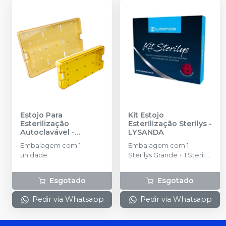
Estojo Para
Kit Estojo
Esterilização
Esterilização Sterilys
-
Autoclavável
-
LYSANDA
INDUSBELLO
Embalagem com 1
Embalagem com 1
unidade
Sterilys Grande + 1 Sterilys
Pequena + 1 Sterilys Perio
+ 1 Bandeja média.
Esgotado
Esgotado
Pedir via Whatsapp
Pedir via Whatsapp