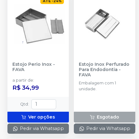
ATÉ
-
24
%
Estojo Perio Inox
-
Estojo Inox Perfurado
FAVA
Para Endodontia
-
FAVA
a partir de
:
Embalagem com 1
R$ 34,99
unidade.
Qtd
:
Ver opções
Esgotado
Pedir via Whatsapp
Pedir via Whatsapp