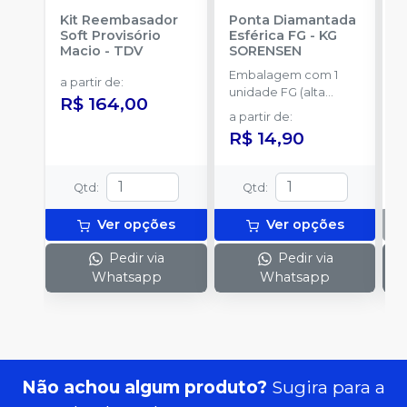
Kit Reembasador
Ponta Diamantada
R
Soft Provisório
Esférica FG
-
KG
S
Macio
-
TDV
SORENSEN
Embalagem com 1
C
a partir de
:
unidade FG (alta
p
R$ 164,00
rotação).
t
a partir de
:
R$ 14,90
Qtd
:
Qtd
:
Ver opções
Ver opções
Pedir via
Pedir via
Whatsapp
Whatsapp
Não achou algum produto?
Sugira para a