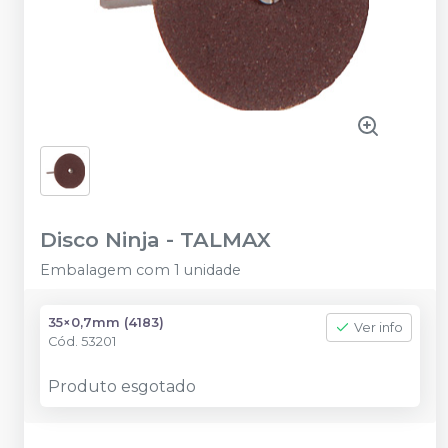
Disco Ninja
-
TALMAX
Embalagem com 1 unidade
35×0,7mm (4183)
Ver info
Cód.
53201
Produto esgotado