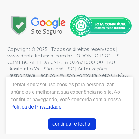
Copyright © 2025 | Todos os direitos reservados |
www.dentalkobrasol.com.br | ODONTO PROTESE
COMERCIAL LTDA CNPJ: 81022831000100 | Rua
Brasilpinho 74 - São José - SC | Autorizações
Responsável Técnico - Wilson Fontoura Neto CRF/SC
12450 | Política de Privacidade e Segurança - Fotos
Dental Kobrasol
usa cookies para personalizar
meramente ilustrativas - Os preços e condições da loja
anúncios e melhorar a sua experiência no site. Ao
virtual estão sujeitos a alterações. Em caso de
continuar navegando, você concorda com a nossa
divergência de preços no site, o valor válido é o do
Política de Privacidade
.
Carrinho de Compra. Não vendemos por atacado, por
isso nos reservamos o direito de não atender compras
de grandes volumes pelo site.
continuar e fechar
E-commerce produzido por
Sou Odonto Ecommerce
.