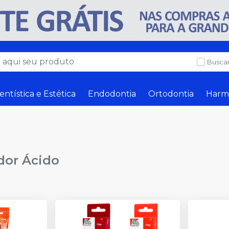
Buscar
entística e Estética
Endodontia
Ortodontia
Harm
dor Ácido