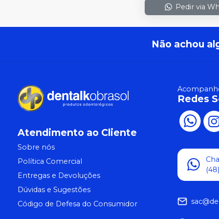
Pedir via W
Não achou al
Acompanhe
Redes S
Atendimento ao Cliente
Sobre nós
Ch
Política Comercial
(48
Entregas e Devoluções
Dúvidas e Sugestões
sac@de
Código de Defesa do Consumidor