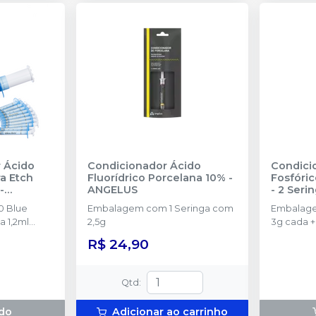
r Ácido
Condicionador Ácido
Condici
Fluorídrico Porcelana 10%
-
Fosfórico 35% Ul
-
ANGELUS
- 2 Seri
0 Blue
Embalagem com 1 Seringa com
Embalage
a 1,2ml
2,5g
3g cada +
R$ 24,90
Qtd
:
do
Adicionar ao carrinho