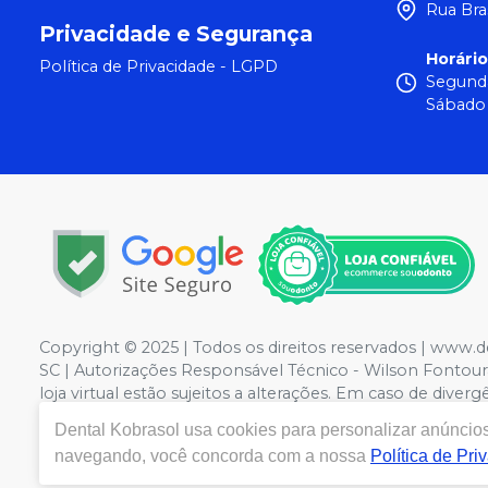
Rua Bra
Privacidade e Segurança
Horári
Política de Privacidade - LGPD
Segunda
Sábado 
Copyright © 2025 | Todos os direitos reservados | ww
SC | Autorizações Responsável Técnico - Wilson Fontoura
loja virtual estão sujeitos a alterações. Em caso de div
o direito de não atender compras de grandes volumes pe
Dental Kobrasol
usa cookies para personalizar anúncios 
navegando, você concorda com a nossa
Política de Pri