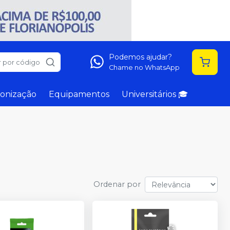
Podemos ajudar?
 por código
Chame no WhatsApp
onização
Equipamentos
Universitários 🎓
Ordenar por