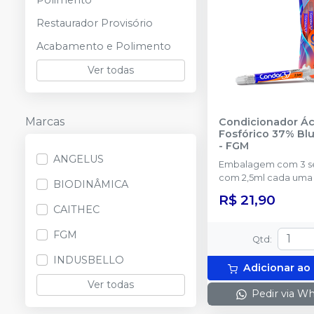
Polimento
Restaurador Provisório
Acabamento e Polimento
Ver todas
Marcas
Condicionador Ác
Fosfórico 37% Bl
-
FGM
ANGELUS
Embalagem com 3 seringas
com 2,5ml cada uma 
BIODINÂMICA
ponteiras para aplic
R$ 21,90
CAITHEC
FGM
Qtd
:
INDUSBELLO
Adicionar ao
Ver todas
Pedir via W