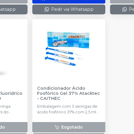
hatsapp
Pedir via Whatsapp
Pe
e
Condicionador Ácido
luorídrico
Fosfórico Gel 37% Atacktec
O
-
CAITHEC
ringa
Embalagem com 3 seringas de
ml do
ácido fosfórico 37% com 2,5 ml
 totalmente
cada
do
Esgotado