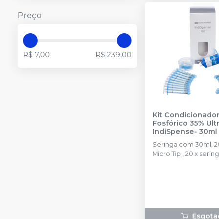
Preço
R$ 7,00
R$ 239,00
Kit Condicionado
Fosfórico 35% Ultra Etch
IndiSpense- 30ml
ULTRADENT
Seringa com 30ml, 2
Micro Tip , 20 x sering
vazias.
Esgota