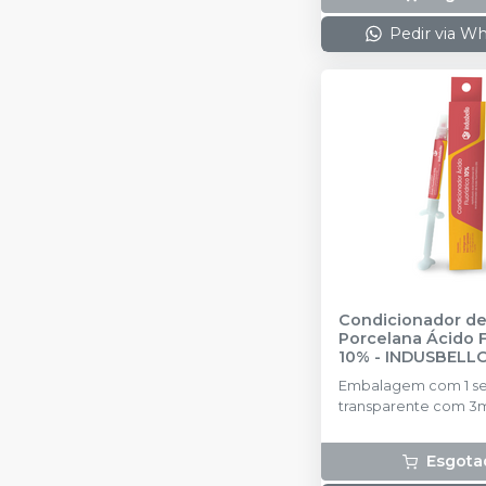
Pedir via W
Condicionador d
Porcelana Ácido F
10%
-
INDUSBELL
Embalagem com 1 se
transparente com 3
produto + 1 ponteira
transparente
Esgota