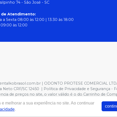
silpinho 74 - São José - SC
o de Atendimento
:
 a Sexta 08:00 às 12:00 | 13:30 às 18:00
09:00 às 12:00
w.dentalkobrasol.com.br | ODONTO PROTESE COMERCIAL LTDA C
 Neto CRF/SC 12450 | Política de Privacidade e Segurança - F
ergência de preços no site, o valor válido é o do Carrinho de
lo site.
e melhorar a sua experiência no site. Ao continuar
contin
vacidade
.
E-commerce produzido por
Sou Odonto Ecommerce
.