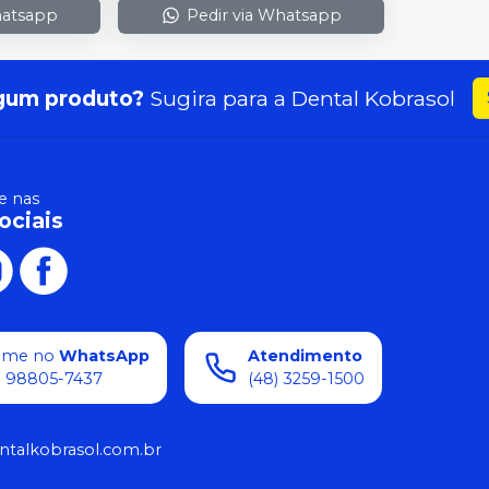
hatsapp
Pedir via Whatsapp
gum produto?
Sugira para a
Dental Kobrasol
 nas
ociais
ame no
WhatsApp
Atendimento
) 98805-7437
(48) 3259-1500
ntalkobrasol.com.br