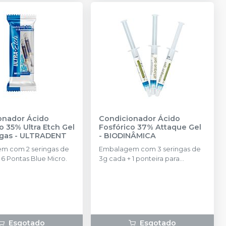
onador Ácido
Condicionador Ácido
tra Etch Gel
Fosfórico 37% Attaque Gel
ngas
-
ULTRADENT
-
BIODINÂMICA
m com 2 seringas de
Embalagem com 3 seringas de
 6 Pontas Blue Micro.
3g cada + 1 ponteira para
aplicação.
Esgotado
Esgotado