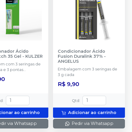
onador Ácido
Condicionador Ácido
ch 35 Gel
-
KULZER
Fusion Duralink 37%
-
ANGELUS
m com 3 seringas de
Embalagem com 3 seringas de
da e 3 pontas
3 g cada
as.
90
R$ 9,90
td
:
Qtd
:
cionar ao carrinho
Adicionar ao carrinho
dir via Whatsapp
Pedir via Whatsapp