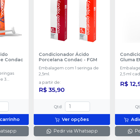
ido
Condicionador Ácido
Condici
ue Condac
Porcelana Condac
-
FGM
Gluma Et
Embalagem com 1 seringa de
Embalage
2,5ml.
2,5 ml ca
e 3
aplicador
a partir de
:
R$ 12,
ação.
R$ 35,90
Qtd
:
Q
 carrinho
Ver opções
Adi
hatsapp
Pedir via Whatsapp
Pe