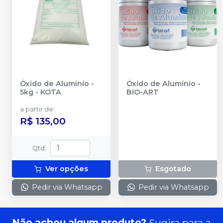
Óxido de Alumínio -
Óxido de Alumínio
-
5kg
-
KOTA
BIO-ART
a partir de
:
R$ 135,00
Qtd
:
Ver opções
Esgotado
Pedir via Whatsapp
Pedir via Whatsapp
Não achou algum produto?
Sugira para a