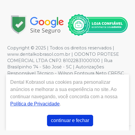
Copyright © 2025 | Todos os direitos reservados |
www.dentalkobrasol.com.br | ODONTO PROTESE
COMERCIAL LTDA CNPJ: 81022831000100 | Rua
Brasilpinho 74 - São José - SC | Autorizações
Responsável Técnico - Wilson Fontoura Neto CRF/SC
12450 | Política de Privacidade e Segurança - Fotos
Dental Kobrasol
usa cookies para personalizar
meramente ilustrativas - Os preços e condições da loja
anúncios e melhorar a sua experiência no site. Ao
virtual estão sujeitos a alterações. Em caso de
continuar navegando, você concorda com a nossa
divergência de preços no site, o valor válido é o do
Política de Privacidade
.
Carrinho de Compra. Não vendemos por atacado, por
isso nos reservamos o direito de não atender compras
de grandes volumes pelo site.
continuar e fechar
E-commerce produzido por
Sou Odonto Ecommerce
.