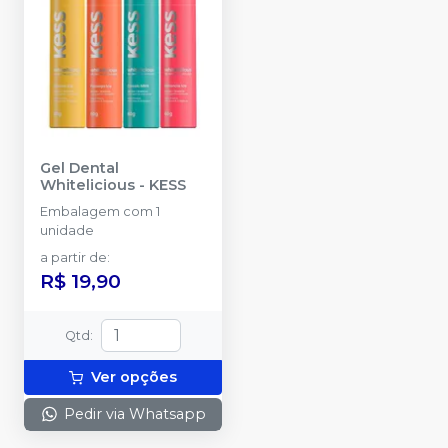
Gel Dental
Whitelicious
-
KESS
Embalagem com 1
unidade
a partir de
:
R$ 19,90
Qtd
:
Ver opções
Pedir via Whatsapp