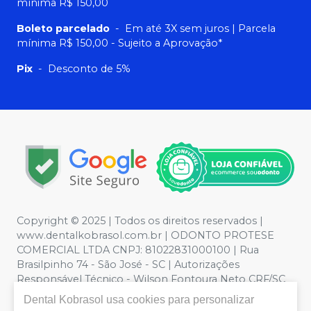
mínima R$ 150,00
Boleto parcelado
-
Em até 3X sem juros | Parcela
mínima R$ 150,00 - Sujeito a Aprovação*
Pix
-
Desconto de 5%
Copyright © 2025 | Todos os direitos reservados |
www.dentalkobrasol.com.br | ODONTO PROTESE
COMERCIAL LTDA CNPJ: 81022831000100 | Rua
Brasilpinho 74 - São José - SC | Autorizações
Responsável Técnico - Wilson Fontoura Neto CRF/SC
12450 | Política de Privacidade e Segurança - Fotos
Dental Kobrasol
usa cookies para personalizar
meramente ilustrativas - Os preços e condições da loja