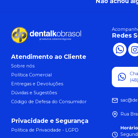
Não achou al
Acompanhe
Redes S
Atendimento ao Cliente
Sobre nós
Ch
Política Comercial
(48
Entregas e Devoluções
Dúvidas e Sugestões
sac@de
Código de Defesa do Consumidor
Rua Bra
Privacidade e Segurança
Horári
Política de Privacidade - LGPD
Segunda