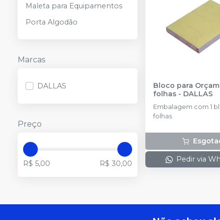
Maleta para Equipamentos
Porta Algodão
Marcas
Bloco para Orçam
DALLAS
folhas
-
DALLAS
Embalagem com 1 bl
folhas.
Preço
Esgota
Pedir via W
R$ 5,00
R$ 30,00