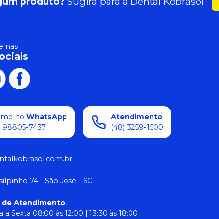
gum produto?
Sugira para a
Dental Kobrasol
 nas
ociais
ame no
WhatsApp
Atendimento
) 98805-7437
(48) 3259-1500
ntalkobrasol.com.br
silpinho 74 - São José - SC
o de Atendimento
:
 a Sexta 08:00 às 12:00 | 13:30 às 18:00