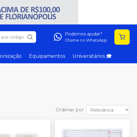
Podemos ajudar?
 por código
Chame no WhatsApp
onização
Equipamentos
Universitários 🎓
Ordenar por