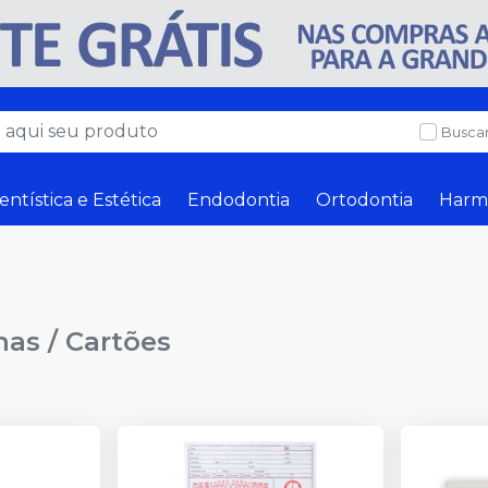
Buscar
entística e Estética
Endodontia
Ortodontia
Harm
has / Cartões