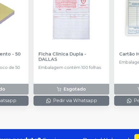
ento - 50
Ficha Clinica Dupla
-
Cartão H
DALLAS
Embalage
oco de 50
Embalagem contém 100 folhas.
do
Esgotado
hatsapp
Pedir via Whatsapp
Pe