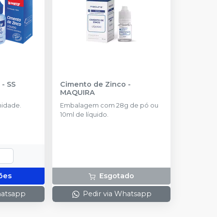
-
SS
Cimento de Zinco
-
MAQUIRA
idade.
Embalagem com 28g de pó ou
10ml de líquido.
ões
Esgotado
hatsapp
Pedir via Whatsapp