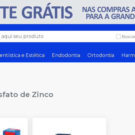
Buscar
entística e Estética
Endodontia
Ortodontia
Harm
fato de Zinco