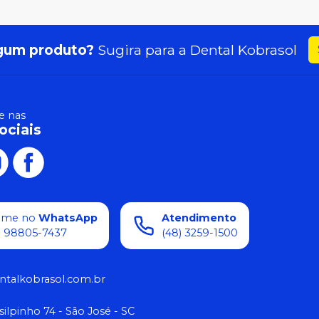
gum produto?
Sugira para a
Dental Kobrasol
 nas
ociais
ame no
WhatsApp
Atendimento
) 98805-7437
(48) 3259-1500
ntalkobrasol.com.br
silpinho 74 - São José - SC