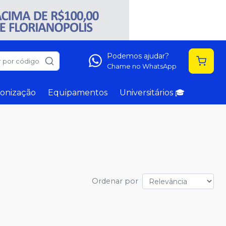
Podemos ajudar?
 por código
Chame no WhatsApp
onização
Equipamentos
Universitários 🎓
Ordenar por