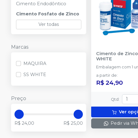
Cimento Endodôntico
Cimento Fosfato de Zinco
Ver todas
Marcas
Cimento de Zinco
WHITE
MAQUIRA
Embalagem com 1 un
SS WHITE
a partir de
:
R$ 24,90
Preço
Qtd
:
Ver opç
R$ 24,00
R$ 25,00
Pedir via W