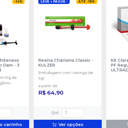
-
14
%
LEVE + PAGUE -
ATÉ
-
18
%
Whiteness
Resina Charisma Classic
-
Kit Cla
p Dam - 3
KULZER
PF Regul
M
ULTRA
Embalagem com 1 seringa de
om 10g de
4gr.
ogênio
a partir de
:
rasco com 5g
R$ 64,90
 frasco com
tralize
eróxidos) + 1
aca para
Qtd
:
1 Top Dam
o carrinho
Ver opções