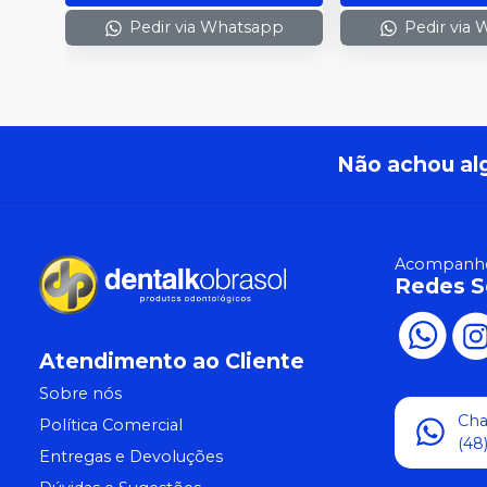
Pedir via Whatsapp
Pedir via
Não achou al
Acompanhe
Redes S
Atendimento ao Cliente
Sobre nós
Ch
Política Comercial
(48
Entregas e Devoluções