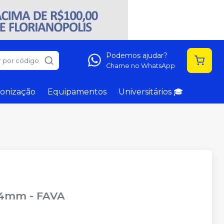
Podemos ajudar?
 por código
Chame no WhatsApp
onização
Equipamentos
Universitários 🎓
r 4mm
-
FAVA