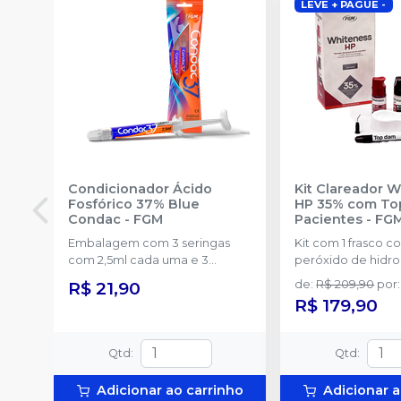
LEVE + PAGUE -
Condicionador Ácido
Kit Clareador 
Fosfórico 37% Blue
HP 35% com To
Condac
-
FGM
Pacientes
-
FG
Embalagem com 3 seringas
Kit com 1 frasco c
com 2,5ml cada uma e 3
peróxido de hidr
ponteiras para aplicação.
concentrado + 1 f
R$ 21,90
de
:
R$ 209,90
por
:
de espessante + 1
R$ 179,90
2g de solução Neu
(neutralizante de p
espátula e uma pl
Qtd
:
Qtd
:
preparo do gel e 
com 2g.
Adicionar ao carrinho
Adicionar a