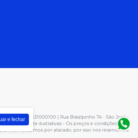
NPJ: 81022831000100 | Rua Brasilpinho 74 - São José -
uar e fechar
otos meramente ilustrativas - Os preços e condições da
 Compra. Não vendemos por atacado, por isso nos reservamos