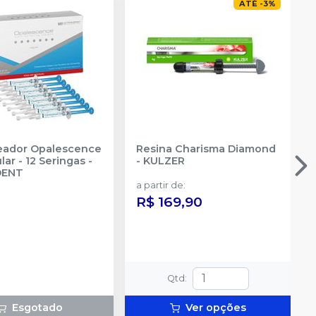
ATÉ
-
3
%
reador Opalescence
Resina Charisma Diamond
ar - 12 Seringas
-
-
KULZER
DENT
a partir de
:
R$ 169,90
Qtd
:
Esgotado
Ver opções