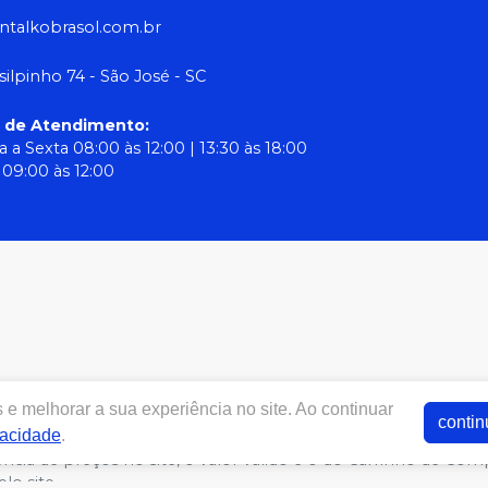
ntalkobrasol.com.br
silpinho 74 - São José - SC
o de Atendimento
:
 a Sexta 08:00 às 12:00 | 13:30 às 18:00
09:00 às 12:00
e melhorar a sua experiência no site. Ao continuar
w.dentalkobrasol.com.br | ODONTO PROTESE COMERCIAL LTDA C
contin
vacidade
.
 Neto CRF/SC 12450 | Política de Privacidade e Segurança - F
ergência de preços no site, o valor válido é o do Carrinho de
lo site.