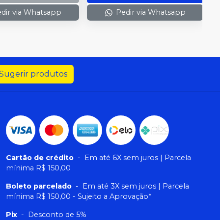
dir via Whatsapp
Pedir via Whatsapp
Sugerir produtos
Cartão de crédito
-
Em até 6X sem juros | Parcela
mínima R$ 150,00
Boleto parcelado
-
Em até 3X sem juros | Parcela
mínima R$ 150,00 - Sujeito a Aprovação*
Pix
-
Desconto de 5%