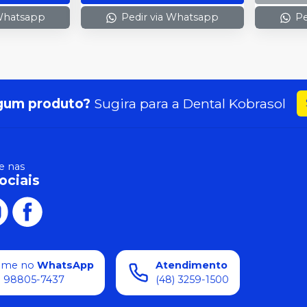
 Whatsapp
Pedir via Whatsapp
Pe
gum produto?
Sugira para a
Dental Kobrasol
 nas
ociais
ame no
WhatsApp
Atendimento
) 98805-7437
(48) 3259-1500