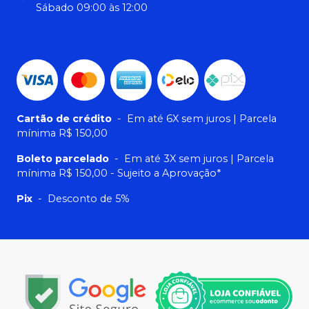
Sábado 09:00 às 12:00
Cartão de crédito
-
Em até 6X sem juros | Parcela
mínima R$ 150,00
Boleto parcelado
-
Em até 3X sem juros | Parcela
mínima R$ 150,00 - Sujeito a Aprovação*
Pix
-
Desconto de 5%