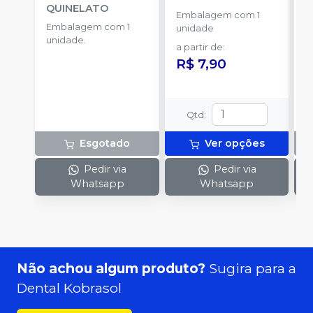
QUINELATO
Embalagem com 1
Embalagem com 1
E
unidade
unidade.
u
a partir de
:
R$ 7,90
Qtd
:
Esgotado
Ver opções
Pedir via
Pedir via
Whatsapp
Whatsapp
Não achou algum produto?
Sugira para a
Dental Kobrasol