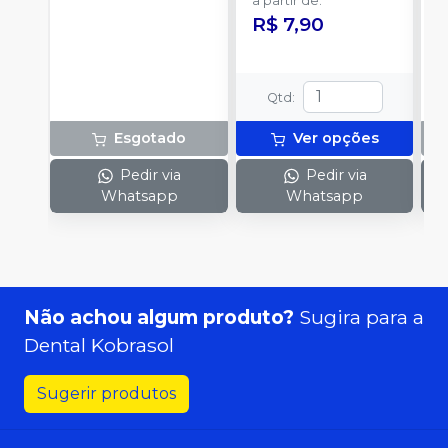
a partir de
:
R$ 7,90
Qtd
:
Esgotado
Ver opções
Pedir via
Pedir via
Whatsapp
Whatsapp
Não achou algum produto?
Sugira para a
Dental Kobrasol
Sugerir produtos