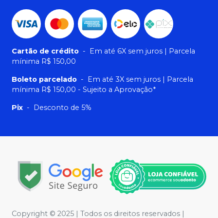
Cartão de crédito
-
Em até 6X sem juros | Parcela
mínima R$ 150,00
Boleto parcelado
-
Em até 3X sem juros | Parcela
mínima R$ 150,00 - Sujeito a Aprovação*
Pix
-
Desconto de 5%
Copyright © 2025 | Todos os direitos reservados |