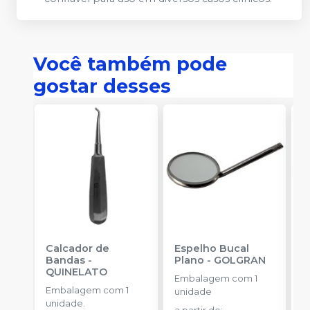
Você também pode
gostar desses
Calcador de
Espelho Bucal
E
Bandas
-
Plano
-
GOLGRAN
P
QUINELATO
Embalagem com 1
Embalagem com 1
E
unidade
unidade.
u