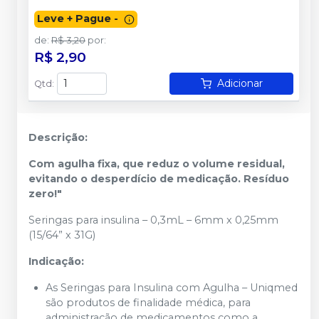
Leve + Pague -
de
:
R$ 3,20
por
:
R$ 2,90
Adicionar
Qtd
:
Descrição:
Com agulha fixa, que reduz o volume residual,
evitando o desperdício de medicação. Resíduo
zero!"
Seringas para insulina – 0,3mL – 6mm x 0,25mm
(15/64” x 31G)
Indicação:
As Seringas para Insulina com Agulha – Uniqmed
são produtos de finalidade médica, para
administração de medicamentos como a