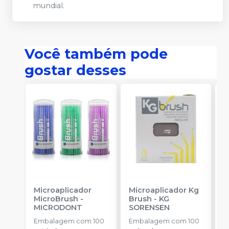
mundial.
Você também pode
gostar desses
Microaplicador
Microaplicador Kg
B
MicroBrush
-
Brush
-
KG
D
MICRODONT
SORENSEN
I
B
Embalagem com 100
Embalagem com 100
E