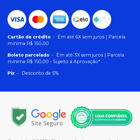
Cartão de crédito
-
Em até 6X sem juros | Parcela
mínima R$ 150,00
Boleto parcelado
-
Em até 3X sem juros | Parcela
mínima R$ 150,00 - Sujeito a Aprovação*
Pix
-
Desconto de 5%