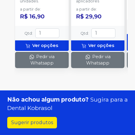
unidades.
aplicadores
u
a partir de
:
a partir de
:
R$ 16,90
R$ 29,90
Qtd
:
Qtd
:
Ver opções
Ver opções
Pedir via
Pedir via
Whatsapp
Whatsapp
Não achou algum produto?
Sugira para a
Dental Kobrasol
Sugerir produtos