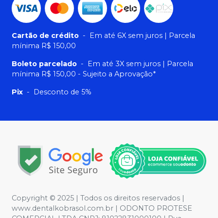
Cartão de crédito
-
Em até 6X sem juros | Parcela
mínima R$ 150,00
Boleto parcelado
-
Em até 3X sem juros | Parcela
mínima R$ 150,00 - Sujeito a Aprovação*
Pix
-
Desconto de 5%
Copyright © 2025 | Todos os direitos reservados |
www.dentalkobrasol.com.br | ODONTO PROTESE