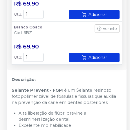
R$ 69,90
Adicionar
Qtd
:
Branco Opaco
Ver info
Cód.
61921
R$ 69,90
Adicionar
Qtd
:
Descrição:
Selante Prevent - FGM
é um Selante resinoso
fotopolimerizável de fóssulas e fissuras que auxilia
na prevenção da cárie em dentes posteriores.
Alta liberação de flúor: previne a
desmineralização dental.
Excelente molhabilidade