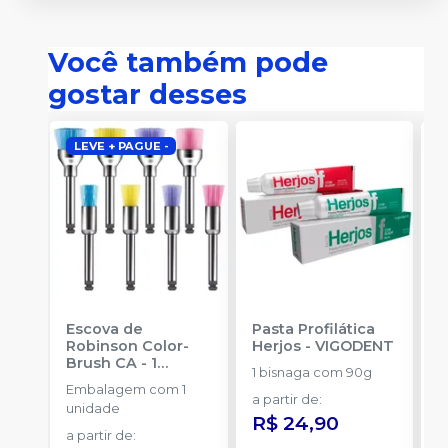
Você também pode
gostar desses
LEVE + PAGUE -
Escova de
Pasta Profilática
M
Robinson Color-
Herjos
-
VIGODENT
p
Brush CA - 1
1 bisnaga com 90g
unidade
-
Embalagem com 1
E
AMERICAN BURRS
a partir de
:
unidade
u
R$ 24,90
T
a partir de
:
p