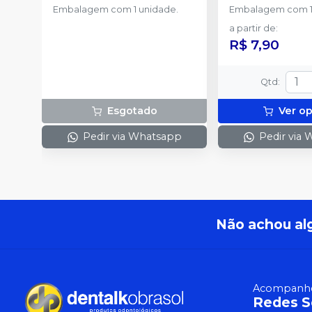
Embalagem com 1 unidade.
Embalagem com 1
a partir de
:
R$ 7,90
Qtd
:
Esgotado
Ver o
Pedir via Whatsapp
Pedir via
Não achou al
Acompanhe
Redes S