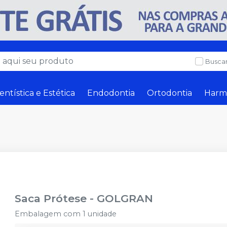
Buscar
entística e Estética
Endodontia
Ortodontia
Harm
Saca Prótese
-
GOLGRAN
Embalagem com 1 unidade