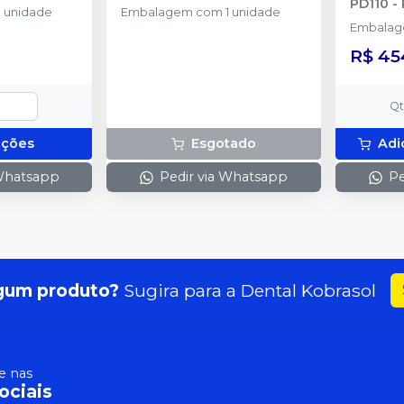
PD110
-
 unidade
Embalagem com 1 unidade
Embalage
R$ 45
Q
pções
Esgotado
Adi
 Whatsapp
Pedir via Whatsapp
Pe
gum produto?
Sugira para a
Dental Kobrasol
 nas
ociais