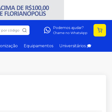
Podemos ajudar?
 por código
Chame no WhatsApp
onização
Equipamentos
Universitários 🎓