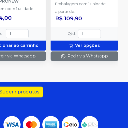
PRONEW
Embalagem com 1 unidade
m com 1 unidade.
a partir de
:
4,00
R$ 109,90
td
:
Qtd
:
cionar ao carrinho
Ver opções
dir via Whatsapp
Pedir via Whatsapp
Sugerir produtos