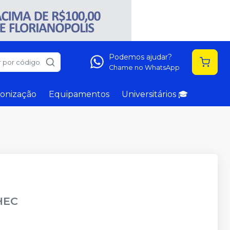
Podemos ajudar?
 por código
Chame no WhatsApp
onização
Equipamentos
Universitários 🎓
HEC