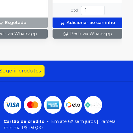
Qtd
:
Esgotado
Adicionar ao carrinho
dir via Whatsapp
Pedir via Whatsapp
Sugerir produtos
Cartão de crédito
-
Em até 6X sem juros | Parcela
mínima R$ 150,00