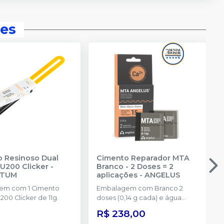
es
 Resinoso Dual
Cimento Reparador MTA
U200 Clicker
-
Branco - 2 Doses = 2
NTUM
aplicações
-
ANGELUS
em com 1 Cimento
Embalagem com Branco 2
00 Clicker de 11g.
doses (0,14 g cada) e água
destilada (3 ml)
R$ 238,00