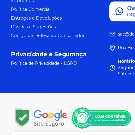
Sobre nós
Ch
Política Comercial
(48
Entregas e Devoluções
Dúvidas e Sugestões
sac@de
Código de Defesa do Consumidor
Rua Bra
Privacidade e Segurança
Horári
Política de Privacidade - LGPD
Segunda
Sábado 