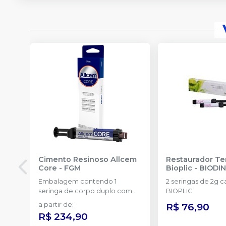
Cimento Resinoso Allcem
Restaurador Te
Core
-
FGM
Bioplic
-
BIODI
Embalagem contendo 1
2 seringas de 2g 
seringa de corpo duplo com
BIOPLIC.
6g e 8 ponteiras
a partir de
:
R$ 76,90
R$ 234,90