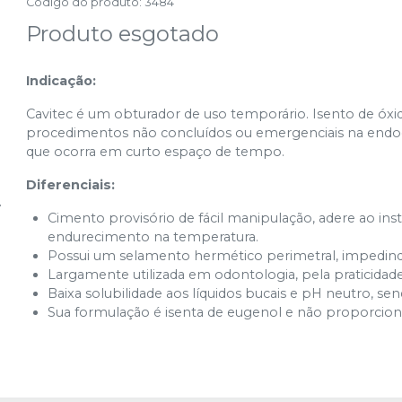
Código do produto
:
3484
Produto esgotado
Indicação:
Cavitec é um obturador de uso temporário. Isento de óxid
procedimentos não concluídos ou emergenciais na endodo
que ocorra em curto espaço de tempo.
Diferenciais:
Cimento provisório de fácil manipulação, adere ao in
endurecimento na temperatura.
Possui um selamento hermético perimetral, impedindo 
Largamente utilizada em odontologia, pela praticidad
Baixa solubilidade aos líquidos bucais e pH neutro, se
Sua formulação é isenta de eugenol e não proporciona 