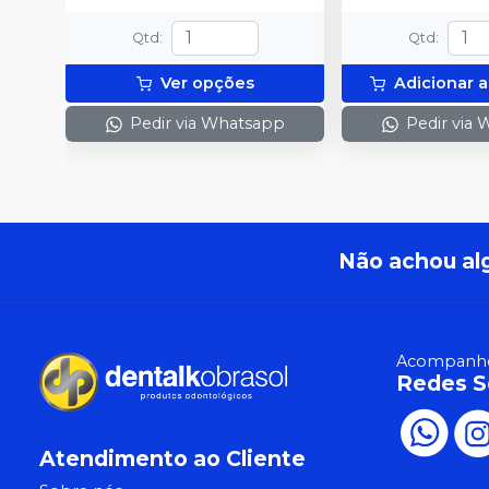
Qtd
:
Qtd
:
Ver opções
Adicionar a
Pedir via Whatsapp
Pedir via
Não achou al
Acompanhe
Redes S
Atendimento ao Cliente