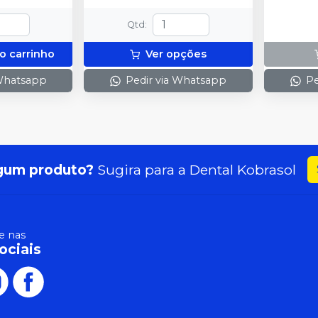
Qtd
:
o carrinho
Ver opções
 Whatsapp
Pedir via Whatsapp
Pe
gum produto?
Sugira para a
Dental Kobrasol
 nas
ociais