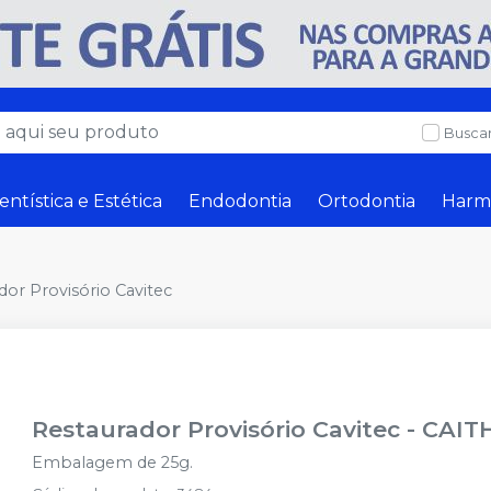
Buscar
entística e Estética
Endodontia
Ortodontia
Harm
dor Provisório Cavitec
Restaurador Provisório Cavitec
-
CAIT
Embalagem de 25g.