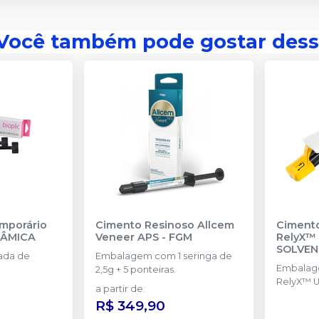
Você também pode gostar dess
mporário
Cimento Resinoso Allcem
Cimento
NÂMICA
Veneer APS
-
FGM
RelyX™ 
SOLVE
cada de
Embalagem com 1 seringa de
Embalag
2,5g + 5 ponteiras.
RelyX™ U2
a partir de
:
R$ 349,90