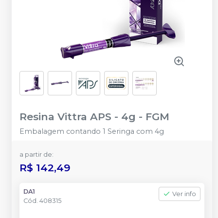
Resina Vittra APS - 4g
-
FGM
Embalagem contando 1 Seringa com 4g
a partir de:
R$ 142,49
DA1
Ver info
Cód.
408315