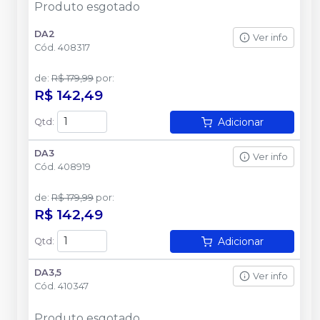
Produto esgotado
DA2
Ver info
Cód.
408317
de
:
R$ 179,99
por
:
R$ 142,49
Adicionar
Qtd
:
DA3
Ver info
Cód.
408919
de
:
R$ 179,99
por
:
R$ 142,49
Adicionar
Qtd
:
DA3,5
Ver info
Cód.
410347
Produto esgotado