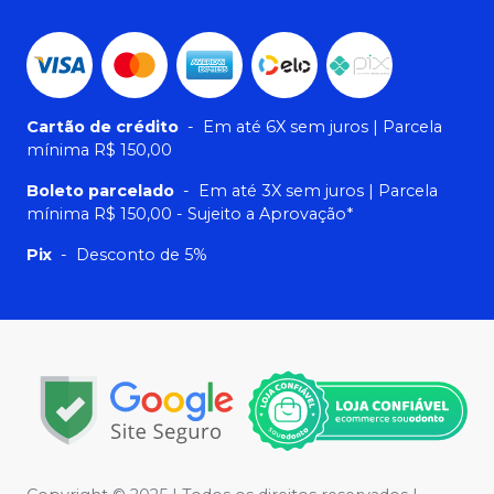
Cartão de crédito
-
Em até 6X sem juros | Parcela
mínima R$ 150,00
Boleto parcelado
-
Em até 3X sem juros | Parcela
mínima R$ 150,00 - Sujeito a Aprovação*
Pix
-
Desconto de 5%