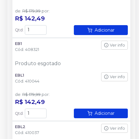
de
:
R$ 179,99
por
:
R$ 142,49
Adicionar
Qtd
:
EB1
Ver info
Cód.
408321
Produto esgotado
EBL1
Ver info
Cód.
410044
de
:
R$ 179,99
por
:
R$ 142,49
Adicionar
Qtd
:
EBL2
Ver info
Cód.
410037