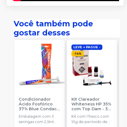
Você também pode
gostar desses
LEVE + PAGUE -
-
14
%
Condicionador
Kit Clareador
R
Ácido Fosfórico
Whiteness HP 35%
C
37% Blue Condac
-
com Top Dam - 3
E
FGM
Pacientes
-
FGM
Embalagem com 3
Kit com 1 frasco com
s
seringas com 2,5ml
10g de peróxido de
a