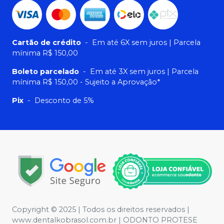
Cartão de crédito
-
Em até 6X sem juros | Parcela
mínima R$ 150,00
Boleto parcelado
-
Em até 3X sem juros | Parcela
mínima R$ 150,00 - Sujeito a Aprovação*
Pix
-
Desconto de 5%
Copyright © 2025 | Todos os direitos reservados |
www.dentalkobrasol.com.br | ODONTO PROTESE