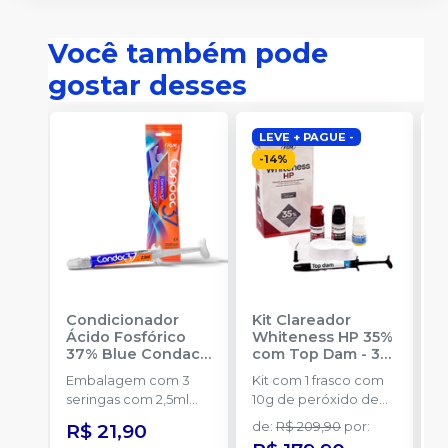
Você também pode
gostar desses
LEVE + PAGUE -
-
14
%
Condicionador
Kit Clareador
R
Ácido Fosfórico
Whiteness HP 35%
C
37% Blue Condac
-
com Top Dam - 3
E
FGM
Pacientes
-
FGM
Embalagem com 3
Kit com 1 frasco com
s
seringas com 2,5ml
10g de peróxido de
a
cada uma e 3
hidrogênio
R$ 21,90
de
:
R$ 209,90
por
:
ponteiras para
concentrado + 1 frasco