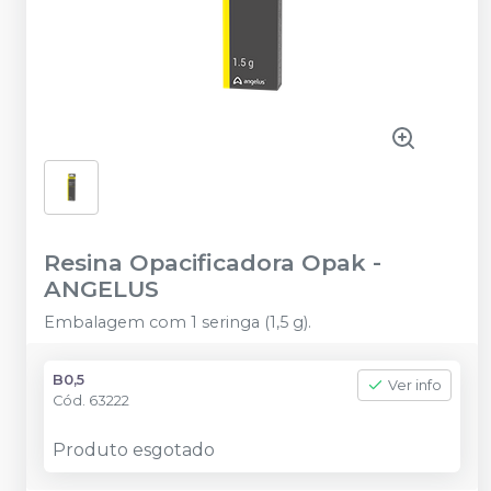
Resina Opacificadora Opak
-
ANGELUS
Embalagem com 1 seringa (1,5 g).
B0,5
Ver info
Cód.
63222
Produto esgotado