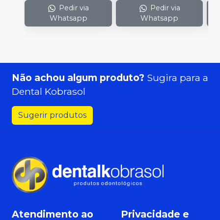
Pedir via
Pedir via
Whatsapp
Whatsapp
Não achou algum produto?
Sugira para a
Dental Kobrasol
Sugerir produtos
Atendimento ao
Privacidade e