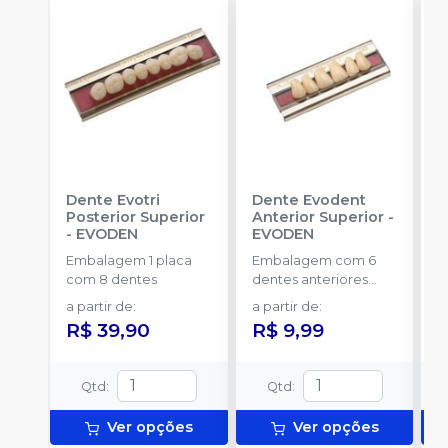
Dente Evotri
Dente Evodent
D
Posterior Superior
Anterior Superior
-
P
-
EVODEN
EVODEN
E
Embalagem 1 placa
Embalagem com 6
E
com 8 dentes
dentes anteriores
c
superiores.
a partir de
:
a partir de
:
a
R$ 39,90
R$ 9,99
R
Qtd
:
Qtd
:
Ver opções
Ver opções