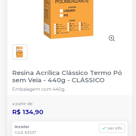
Resina Acrílica Clássico Termo Pó
sem Veia - 440g
-
CLÁSSICO
Embalagem com 440g.
a partir de:
R$ 134,90
Incolor
Ver info
Cód.
63537