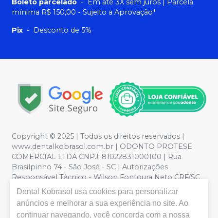
Boleto parcelado
-
Em até 3X sem juros | Parcela
mínima R$ 150,00 - Sujeito a Aprovação*
Pix
-
Desconto de 5%
Copyright © 2025 | Todos os direitos reservados |
www.dentalkobrasol.com.br | ODONTO PROTESE
COMERCIAL LTDA CNPJ: 81022831000100 | Rua
Brasilpinho 74 - São José - SC | Autorizações
Responsável Técnico - Wilson Fontoura Neto CRF/SC
12450 | Política de Privacidade e Segurança - Fotos
Dental Kobrasol
usa cookies para personalizar
meramente ilustrativas - Os preços e condições da loja
anúncios e melhorar a sua experiência no site. Ao
virtual estão sujeitos a alterações. Em caso de
continuar navegando, você concorda com a nossa