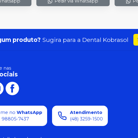
 Whatsapp
Pedir via Whatsapp
Pe
gum produto?
Sugira para a
Dental Kobrasol
 nas
ociais
ame no
WhatsApp
Atendimento
) 98805-7437
(48) 3259-1500