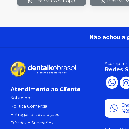
Pedir via Whatsapp
Pedir via
Não achou al
Acompanhe
Redes S
Atendimento ao Cliente
Sobre nós
Ch
Política Comercial
(48
Entregas e Devoluções
Dúvidas e Sugestões