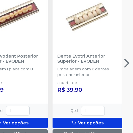
vodent Posterior
Dente Evotri Anterior
r
-
EVODEN
Superior
-
EVODEN
m 1 placa com 8
Embalagem com 6 dentes
posterior inferior.
de
:
a partir de
:
99
R$ 39,90
td
:
Qtd
:
Ver opções
Ver opções