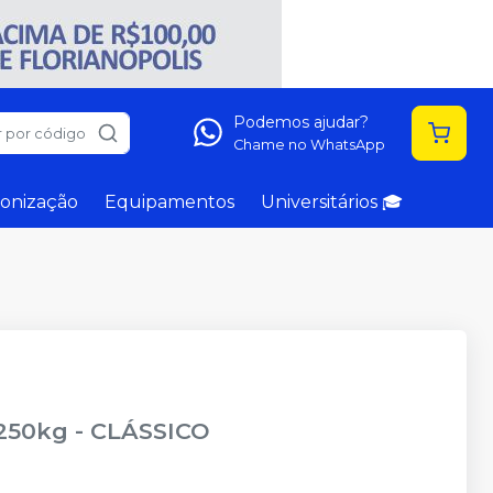
Podemos ajudar?
 por código
Chame no WhatsApp
onização
Equipamentos
Universitários 🎓
,250kg
-
CLÁSSICO