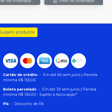
dir via Whatsapp
Pedir via Whatsapp
Sugerir produtos
Cartão de crédito
-
Em até 6X sem juros | Parcela
mínima R$ 150,00
Boleto parcelado
-
Em até 3X sem juros | Parcela
mínima R$ 150,00 - Sujeito a Aprovação*
Pix
-
Desconto de 5%