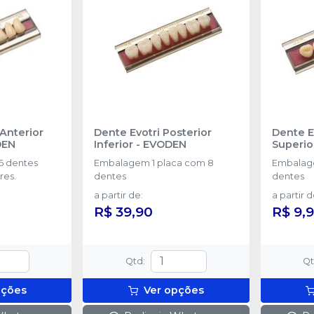
Anterior
Dente Evotri Posterior
Dente E
DEN
Inferior
-
EVODEN
Superio
 dentes
Embalagem 1 placa com 8
Embalage
res.
dentes
dentes
a partir de
:
a partir 
R$ 39,90
R$ 9,
Qtd
:
Q
pções
Ver opções