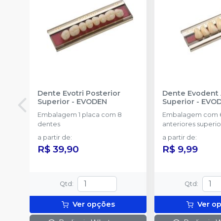
Dente Evotri Posterior
Dente Evodent 
Superior
-
EVODEN
Superior
-
EVO
Embalagem 1 placa com 8
Embalagem com 6
dentes
anteriores superio
a partir de
:
a partir de
:
R$ 39,90
R$ 9,99
Qtd
:
Qtd
:
Ver opções
Ver o