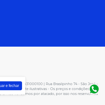
NPJ: 81022831000100 | Rua Brasilpinho 74 - São José -
uar e fechar
otos meramente ilustrativas - Os preços e condições da
 Compra. Não vendemos por atacado, por isso nos reservamos