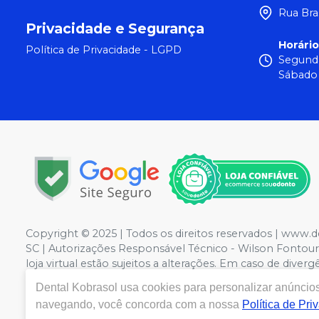
Rua Bra
Privacidade e Segurança
Horári
Política de Privacidade - LGPD
Segunda
Sábado 
Copyright © 2025 | Todos os direitos reservados | ww
SC | Autorizações Responsável Técnico - Wilson Fontoura
loja virtual estão sujeitos a alterações. Em caso de div
o direito de não atender compras de grandes volumes pe
Dental Kobrasol
usa cookies para personalizar anúncios 
navegando, você concorda com a nossa
Política de Pri