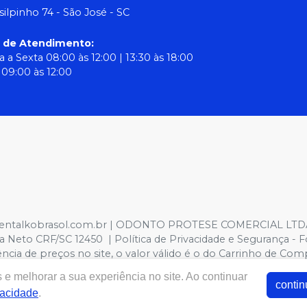
silpinho 74 - São José - SC
o de Atendimento
:
 a Sexta 08:00 às 12:00 | 13:30 às 18:00
09:00 às 12:00
w.dentalkobrasol.com.br | ODONTO PROTESE COMERCIAL LTDA C
 Neto CRF/SC 12450 | Política de Privacidade e Segurança - F
ergência de preços no site, o valor válido é o do Carrinho de
lo site.
e melhorar a sua experiência no site. Ao continuar
contin
vacidade
.
E-commerce produzido por
Sou Odonto Ecommerce
.