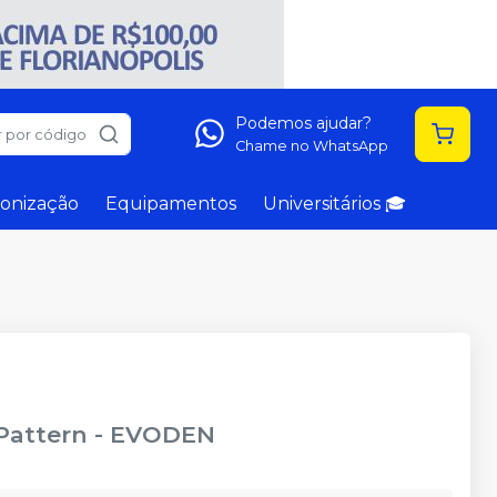
Podemos ajudar?
 por código
Chame no WhatsApp
onização
Equipamentos
Universitários 🎓
 Pattern
-
EVODEN