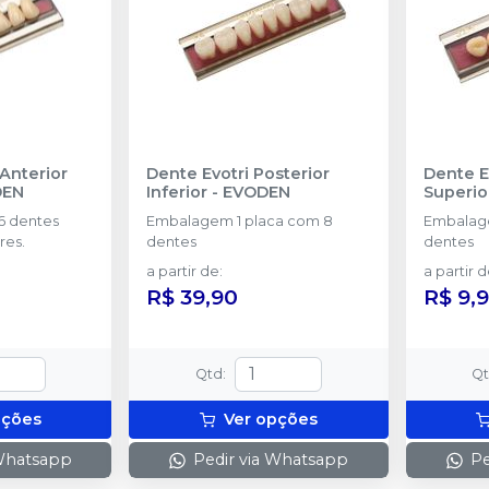
Anterior
Dente Evotri Posterior
Dente E
DEN
Inferior
-
EVODEN
Superio
 dentes
Embalagem 1 placa com 8
Embalage
res.
dentes
dentes
a partir de
:
a partir 
R$ 39,90
R$ 9,
Qtd
:
Q
pções
Ver opções
 Whatsapp
Pedir via Whatsapp
Pe