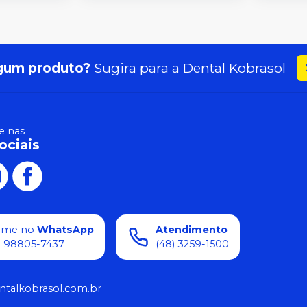
gum produto?
Sugira para a
Dental Kobrasol
 nas
ociais
ame no
WhatsApp
Atendimento
) 98805-7437
(48) 3259-1500
ntalkobrasol.com.br