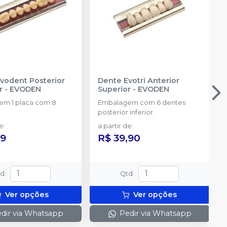
vodent Posterior
Dente Evotri Anterior
r
-
EVODEN
Superior
-
EVODEN
m 1 placa com 8
Embalagem com 6 dentes
posterior inferior.
de
:
a partir de
:
99
R$ 39,90
td
:
Qtd
:
Ver opções
Ver opções
dir via Whatsapp
Pedir via Whatsapp