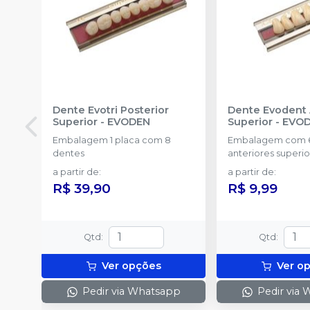
Dente Evotri Posterior
Dente Evodent 
Superior
-
EVODEN
Superior
-
EVO
Embalagem 1 placa com 8
Embalagem com 6
dentes
anteriores superio
a partir de
:
a partir de
:
R$ 39,90
R$ 9,99
Qtd
:
Qtd
:
Ver opções
Ver o
Pedir via Whatsapp
Pedir via