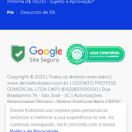
mínima R$ 150,00 - Sujeito a Aprovação*
Pix
-
Desconto de 5%
Copyright © 2025 | Todos os direitos reservados |
www.dentalkobrasol.com.br | ODONTO PROTESE
COMERCIAL LTDA CNPJ: 81022831000100 | Rua
Brasilpinho 74 - São José - SC | Autorizações
Responsável Técnico - Wilson Fontoura Neto CRF/SC
12450 | Política de Privacidade e Segurança - Fotos
Dental Kobrasol
usa cookies para personalizar
meramente ilustrativas - Os preços e condições da loja
anúncios e melhorar a sua experiência no site. Ao
virtual estão sujeitos a alterações. Em caso de
continuar navegando, você concorda com a nossa
divergência de preços no site, o valor válido é o do
Política de Privacidade
.