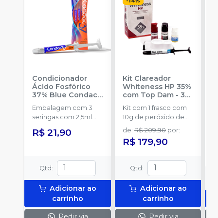
-
14
%
Condicionador
Kit Clareador
R
Ácido Fosfórico
Whiteness HP 35%
C
37% Blue Condac
-
com Top Dam - 3
E
FGM
Pacientes
-
FGM
Embalagem com 3
Kit com 1 frasco com
s
seringas com 2,5ml
10g de peróxido de
a
cada uma e 3
hidrogênio
R$ 21,90
de
:
R$ 209,90
por
:
ponteiras para
concentrado + 1 frasco
R$ 179,90
aplicação.
com 5g de
espessante + 1 frasco
com 2g de solução
Qtd
:
Qtd
:
Neutralize
(neutralizante de
Adicionar ao
Adicionar ao
peróxidos) + 1
carrinho
carrinho
espátula e uma placa
para preparo do gel e
Pedir via
Pedir via