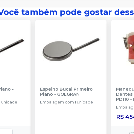
Você também pode gostar dess
Plano
-
Espelho Bucal Primeiro
Manequi
Plano
-
GOLGRAN
Dentes 
PD110
-
 unidade
Embalagem com 1 unidade
Embalage
R$ 45
Q