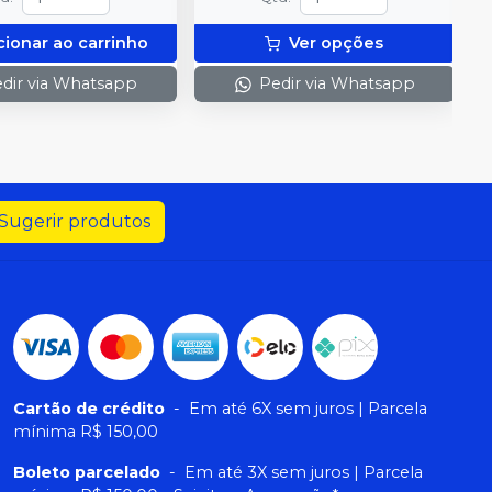
cionar ao carrinho
Ver opções
dir via Whatsapp
Pedir via Whatsapp
Sugerir produtos
Cartão de crédito
-
Em até 6X sem juros | Parcela
mínima R$ 150,00
Boleto parcelado
-
Em até 3X sem juros | Parcela