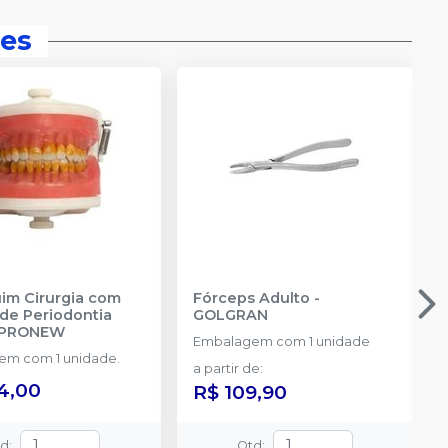
es
m Cirurgia com
Fórceps Adulto
-
de Periodontia
GOLGRAN
PRONEW
Embalagem com 1 unidade
m com 1 unidade.
a partir de
:
4,00
R$ 109,90
td
:
Qtd
: