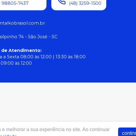
) 98805-7437
(48) 3259-1500
ntalkobrasol.com.br
silpinho 74 - São José - SC
o de Atendimento
:
 a Sexta 08:00 às 12:00 | 13:30 às 18:00
09:00 às 12:00
e melhorar a sua experiência no site. Ao continuar
w.dentalkobrasol.com.br | ODONTO PROTESE COMERCIAL LTDA C
contin