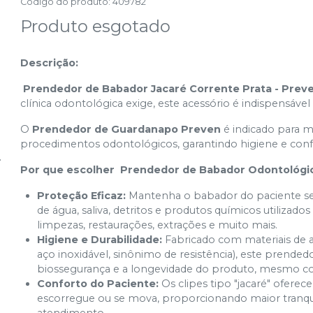
Código do produto
:
409782
Produto esgotado
Descrição:
Prendedor de Babador Jacaré Corrente Prata - Prev
clínica odontológica exige, este acessório é indispensável
O
Prendedor de Guardanapo Preven
é indicado para 
procedimentos odontológicos, garantindo higiene e conf
Por que escolher Prendedor de Babador Odontológi
Proteção Eficaz:
Mantenha o babador do paciente se
de água, saliva, detritos e produtos químicos utilizad
limpezas, restaurações, extrações e muito mais.
Higiene e Durabilidade:
Fabricado com materiais de a
aço inoxidável, sinônimo de resistência), este prendedor
biossegurança e a longevidade do produto, mesmo c
Conforto do Paciente:
Os clipes tipo "jacaré" ofere
escorregue ou se mova, proporcionando maior tranqui