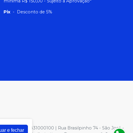
mínima R$ 150,00 - Sujeito a Aprovação*
Pix
-
Desconto de 5%
NPJ: 81022831000100 | Rua Brasilpinho 74 - São José -
uar e fechar