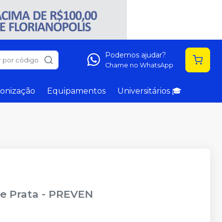
Podemos ajudar?
 por código
Chame no WhatsApp
onização
Equipamentos
Universitários 🎓
e Prata
-
PREVEN