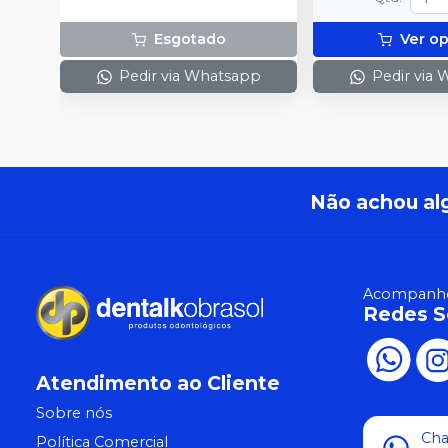
Esgotado
Ver o
Pedir via Whatsapp
Pedir via
Não achou al
Acompanhe
Redes S
Atendimento ao Cliente
Sobre nós
Ch
Política Comercial