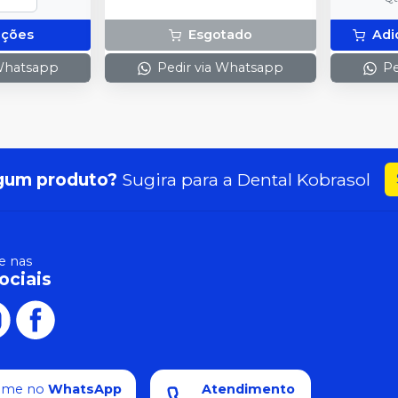
pções
Esgotado
Adi
 Whatsapp
Pedir via Whatsapp
Pe
gum produto?
Sugira para a
Dental Kobrasol
 nas
ociais
ame no
WhatsApp
Atendimento