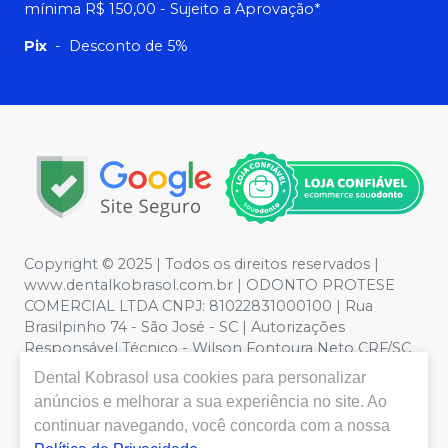
mínima R$ 150,00 - Sujeito a Aprovação*
Pix
-
Desconto de 5%
Copyright © 2025 | Todos os direitos reservados |
www.dentalkobrasol.com.br | ODONTO PROTESE
COMERCIAL LTDA CNPJ: 81022831000100 | Rua
Brasilpinho 74 - São José - SC | Autorizações
Responsável Técnico - Wilson Fontoura Neto CRF/SC
12450 | Política de Privacidade e Segurança - Fotos
Dental Kobrasol
usa cookies para personalizar
meramente ilustrativas - Os preços e condições da loja
anúncios e melhorar a sua experiência no site. Ao
virtual estão sujeitos a alterações. Em caso de
continuar navegando, você concorda com a nossa
divergência de preços no site, o valor válido é o do