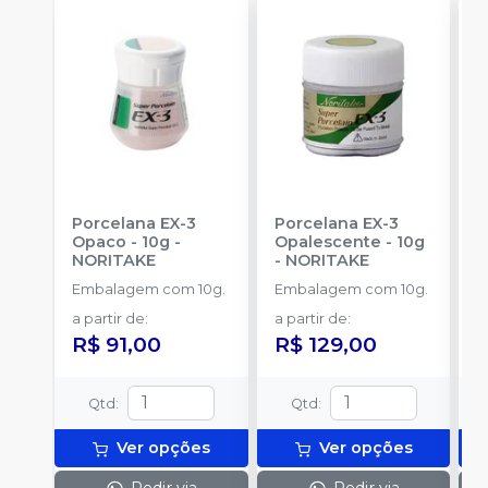
Porcelana EX-3
Porcelana EX-3
P
Opaco - 10g
-
Opalescente - 10g
T
NORITAKE
-
NORITAKE
N
Embalagem com 10g.
Embalagem com 10g.
E
a partir de
:
a partir de
:
a
R$ 91,00
R$ 129,00
R
Qtd
:
Qtd
:
Ver opções
Ver opções