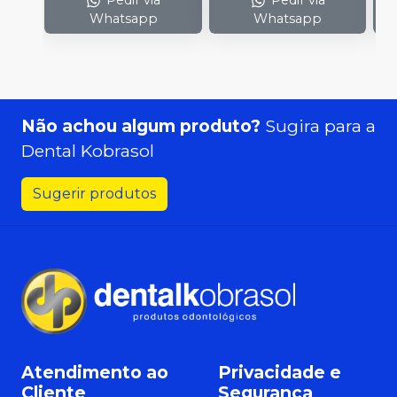
Pedir via
Pedir via
Whatsapp
Whatsapp
Não achou algum produto?
Sugira para a
Dental Kobrasol
Sugerir produtos
Atendimento ao
Privacidade e
Cliente
Segurança