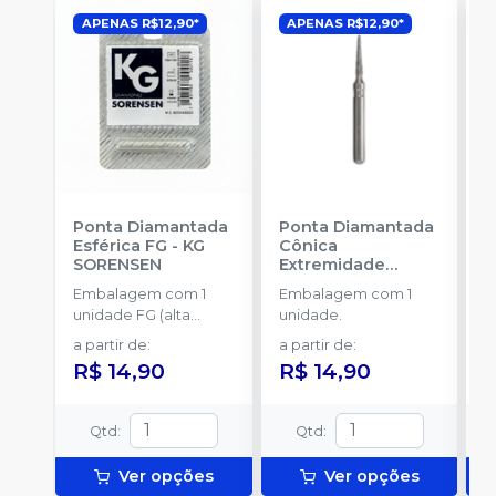
APENAS R$12,90*
APENAS R$12,90*
Ponta Diamantada
Ponta Diamantada
P
Esférica FG
-
KG
Cônica
I
SORENSEN
Extremidade
-
Arredondada FG
-
Embalagem com 1
Embalagem com 1
E
KG SORENSEN
unidade FG (alta
unidade.
u
rotação).
a partir de
:
a partir de
:
a
R$ 14,90
R$ 14,90
R
Qtd
:
Qtd
:
Ver opções
Ver opções