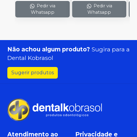
Pedir via
Pedir via
Whatsapp
Whatsapp
Não achou algum produto?
Sugira para a
Dental Kobrasol
Sugerir produtos
Atendimento ao
Privacidade e