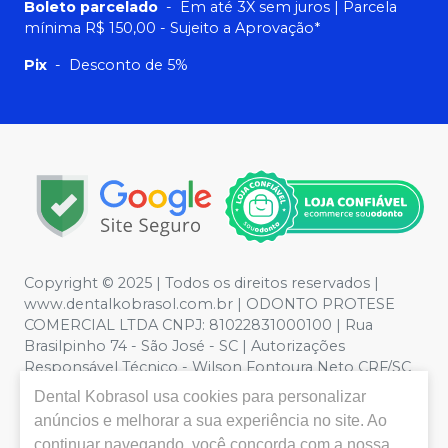
Boleto parcelado
-
Em até 3X sem juros | Parcela
mínima R$ 150,00 - Sujeito a Aprovação*
Pix
-
Desconto de 5%
Copyright © 2025 | Todos os direitos reservados |
www.dentalkobrasol.com.br | ODONTO PROTESE
COMERCIAL LTDA CNPJ: 81022831000100 | Rua
Brasilpinho 74 - São José - SC | Autorizações
Responsável Técnico - Wilson Fontoura Neto CRF/SC
12450 | Política de Privacidade e Segurança - Fotos
Dental Kobrasol
usa cookies para personalizar
meramente ilustrativas - Os preços e condições da loja
anúncios e melhorar a sua experiência no site. Ao
virtual estão sujeitos a alterações. Em caso de
continuar navegando, você concorda com a nossa