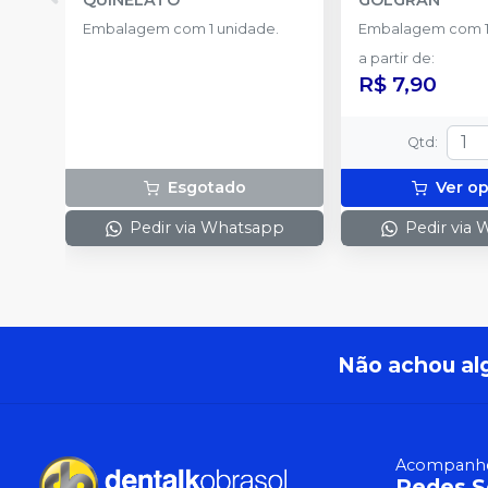
Embalagem com 1 unidade.
Embalagem com 1
a partir de
:
R$ 7,90
Qtd
:
Esgotado
Ver o
Pedir via Whatsapp
Pedir via
Não achou al
Acompanhe
Redes S