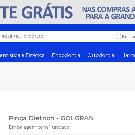
Buscar
entística e Estética
Endodontia
Ortodontia
Harm
Pinça Dietrich
-
GOLGRAN
Embalagem com 1 unidade