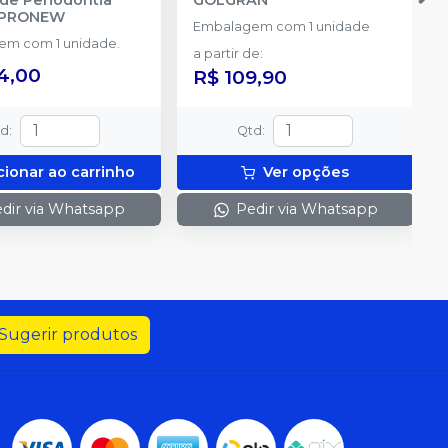
PRONEW
Embalagem com 1 unidade
m com 1 unidade.
a partir de
:
4,00
R$ 109,90
td
:
Qtd
:
cionar ao carrinho
Ver opções
dir via Whatsapp
Pedir via Whatsapp
Sugerir produtos