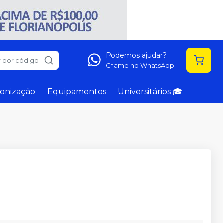
Podemos ajudar?
 por código
Chame no WhatsApp
onização
Equipamentos
Universitários 🎓