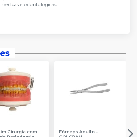
s médicas e odontológicas.
es
m Cirurgia com
Fórceps Adulto
-
de Periodontia
GOLGRAN