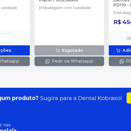
PD110
-
 unidade
Embalagem com 1 unidade
Embalage
R$ 45
Q
pções
Esgotado
Adi
 Whatsapp
Pedir via Whatsapp
Pe
gum produto?
Sugira para a
Dental Kobrasol
 nas
ociais