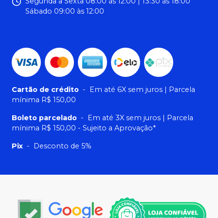
Segunda a Sexta 08:00 às 12:00 | 13:30 às 18:00
Sábado 09:00 às 12:00
Cartão de crédito
-
Em até 6X sem juros | Parcela
mínima R$ 150,00
Boleto parcelado
-
Em até 3X sem juros | Parcela
mínima R$ 150,00 - Sujeito a Aprovação*
Pix
-
Desconto de 5%