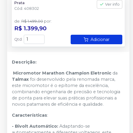
Prata
Ver info
Cód.
408302
de
:
R$ 1.499,00
por
:
R$ 1.399,90
Adicionar
Qtd
:
Descrição:
Micromotor Marathon Champion Eletronic
da
Talmax
foi desenvolvido pela renomada marca,
este micromotor é o epítome da excelência,
combinando engenharia de precisão e tecnologia
de ponta para elevar suas práticas profissionais a
novos patamares de eficiência e qualidade.
Características
:
- Bivolt Automático:
Adaptando-se
automaticamente a diferentes voltagens, este