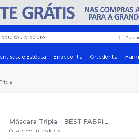
Buscar
entística e Estética
Endodontia
Ortodontia
Harm
Tripla
Máscara Tripla
-
BEST FABRIL
Caixa com 50 unidades.