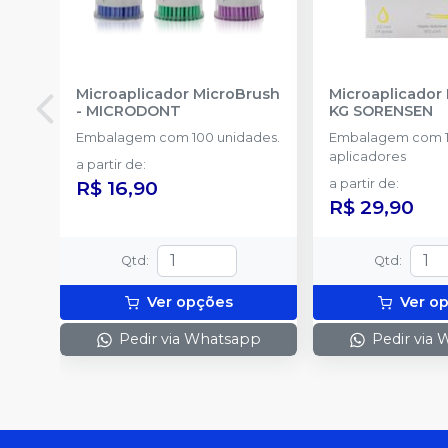
Microaplicador MicroBrush
Microaplicador
-
MICRODONT
KG SORENSEN
Embalagem com 100 unidades.
Embalagem com 
aplicadores
a partir de
:
R$ 16,90
a partir de
:
R$ 29,90
Qtd
:
Qtd
:
Ver opções
Ver o
Pedir via Whatsapp
Pedir via