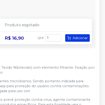
Produto esgotado
R$ 16,90
Adicionar
Qtd
:
- Tecido Nãotecido) com elemento filtrante. Fixação por
to.
inantes microbianos. Sendo portanto indicada para
eja para proteção do usuário contra contaminações
a para uso civil.
não prevê proteção contra vírus, agente contaminante
rodutos específicos. Para esta finalidade veja o