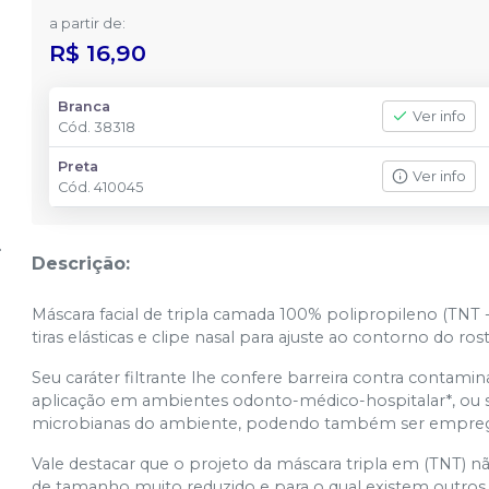
a partir de:
R$ 16,90
Branca
Ver info
Cód.
38318
Preta
Ver info
Cód.
410045
Descrição:
Máscara facial de tripla camada 100% polipropileno (TNT 
tiras elásticas e clipe nasal para ajuste ao contorno do ros
Seu caráter filtrante lhe confere barreira contra contam
aplicação em ambientes odonto-médico-hospitalar*, ou s
microbianas do ambiente, podendo também ser empregad
Vale destacar que o projeto da máscara tripla em (TNT) 
de tamanho muito reduzido e para o qual existem outros p