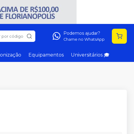
Podemos ajudar?
 por código
Chame no WhatsApp
onização
Equipamentos
Universitários 🎓