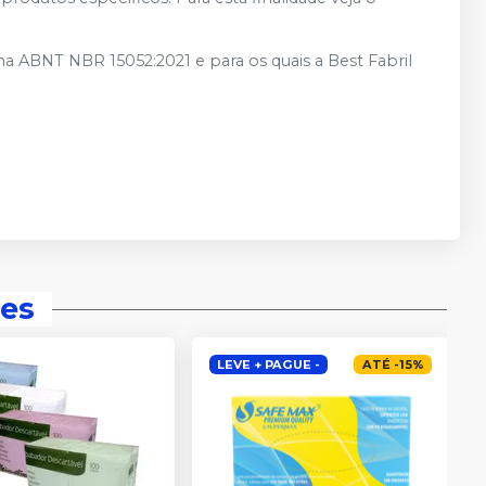
 ABNT NBR 15052:2021 e para os quais a Best Fabril
es
LEVE + PAGUE -
ATÉ
-
15
%