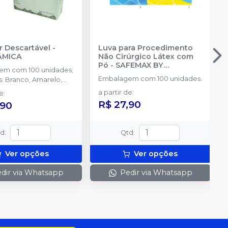
 Descartável
-
Luva para Procedimento
ÂMICA
Não Cirúrgico Látex com
Pó
-
SAFEMAX BY
em com 100 unidades;
SUPERMAX
Embalagem com 100 unidades.
s: Branco, Amarelo,
a, Verde e Misto.
a partir de
:
de
:
R$ 27,90
,90
td
:
Qtd
:
Ver opções
Ver opções
dir via Whatsapp
Pedir via Whatsapp