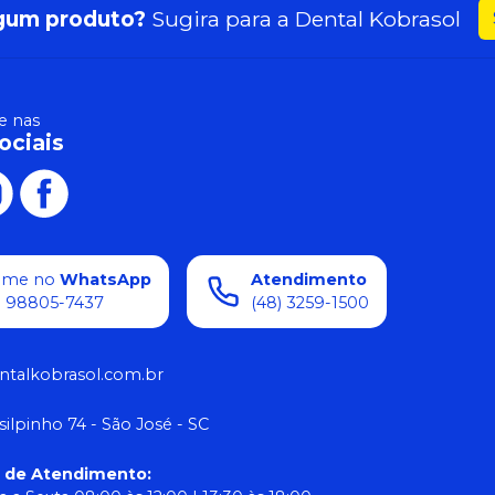
gum produto?
Sugira para a
Dental Kobrasol
 nas
ociais
ame no
WhatsApp
Atendimento
) 98805-7437
(48) 3259-1500
ntalkobrasol.com.br
silpinho 74 - São José - SC
o de Atendimento
: