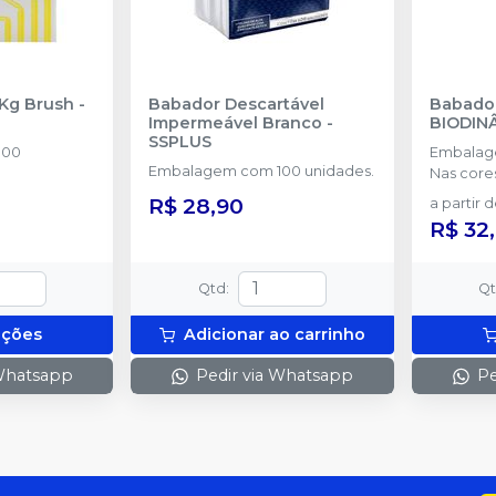
 Kg Brush
-
Babador Descartável
Babador
Impermeável Branco
-
BIODIN
SSPLUS
100
Embalag
Embalagem com 100 unidades.
Nas core
Azul, Ros
R$ 28,90
a partir 
R$ 32
Qtd
:
Q
pções
Adicionar ao carrinho
 Whatsapp
Pedir via Whatsapp
Pe