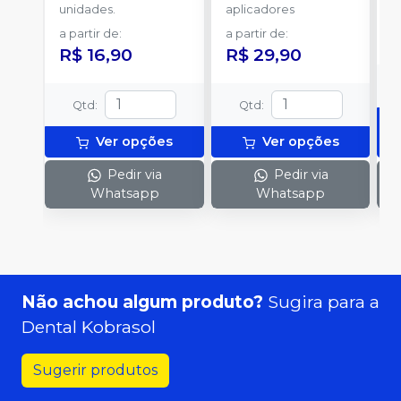
unidades.
aplicadores
u
a partir de
:
a partir de
:
R$ 16,90
R$ 29,90
Qtd
:
Qtd
:
Ver opções
Ver opções
Pedir via
Pedir via
Whatsapp
Whatsapp
Não achou algum produto?
Sugira para a
Dental Kobrasol
Sugerir produtos