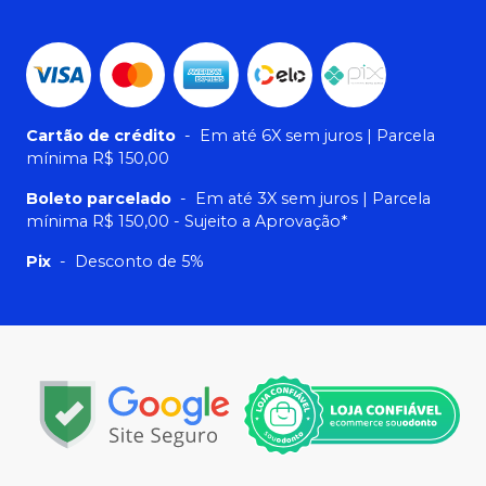
Cartão de crédito
-
Em até 6X sem juros | Parcela
mínima R$ 150,00
Boleto parcelado
-
Em até 3X sem juros | Parcela
mínima R$ 150,00 - Sujeito a Aprovação*
Pix
-
Desconto de 5%