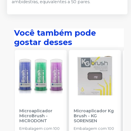
ambidestras, equivalentes a 50 pares.
Você também pode
gostar desses
Microaplicador
Microaplicador Kg
B
MicroBrush
-
Brush
-
KG
D
MICRODONT
SORENSEN
I
B
Embalagem com 100
Embalagem com 100
E