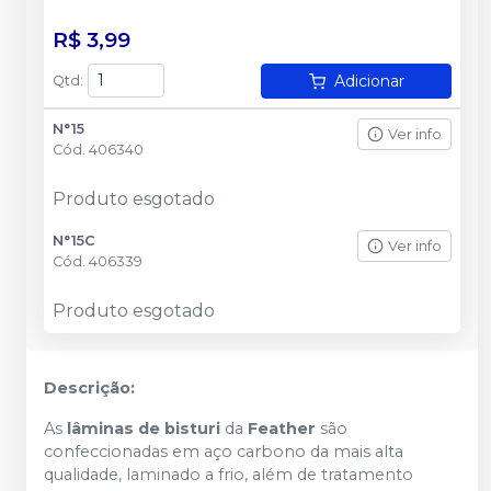
R$ 3,99
Adicionar
Qtd
:
N°15
Ver info
Cód.
406340
Produto esgotado
N°15C
Ver info
Cód.
406339
Produto esgotado
Descrição:
As
lâminas de bisturi
da
Feather
são
confeccionadas em aço carbono da mais alta
qualidade, laminado a frio, além de tratamento