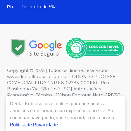
Pix
-
Desconto de 5%
Copyright © 2025 | Todos os direitos reservados |
www.dentalkobrasol.com.br | ODONTO PROTESE
COMERCIAL LTDA CNPJ: 81022831000100 | Rua
Brasilpinho 74 - São José - SC | Autorizações
Responsável Técnico - Wilson Fontoura Neto CRF/SC
12450 | Política de Privacidade e Segurança - Fotos
Dental Kobrasol
usa cookies para personalizar
meramente ilustrativas - Os preços e condições da loja
anúncios e melhorar a sua experiência no site. Ao
virtual estão sujeitos a alterações. Em caso de
continuar navegando, você concorda com a nossa
divergência de preços no site, o valor válido é o do
Política de Privacidade
.
Carrinho de Compra. Não vendemos por atacado, por