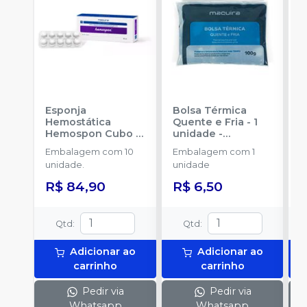
Esponja
Bolsa Térmica
C
Hemostática
Quente e Fria - 1
c
Hemospon Cubo -
unidade
-
A
10 unidades
-
MAQUIRA
B
Embalagem com 10
Embalagem com 1
E
MAQUIRA
unidade.
unidade
d
R$ 84,90
R$ 6,50
Qtd
:
Qtd
:
Adicionar ao
Adicionar ao
carrinho
carrinho
Pedir via
Pedir via
Whatsapp
Whatsapp