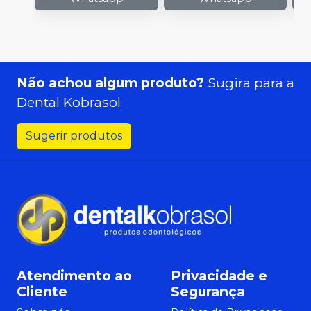
Não achou algum produto?
Sugira para a
Dental Kobrasol
Sugerir produtos
Atendimento ao
Privacidade e
Cliente
Segurança