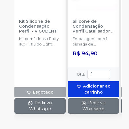
Kit Silicone de
Silicone de
S
Condensação
Condensação
E
Perfil
-
VIGODENT
Perfil Catalisador
-
D
VIGODENT
R
Kit com 1 denso Putty
Embalagem com 1
E
S
1Kg + 1 fluido Light
bisnaga de
p
Body 120g + 1
catalisador com 50g.
c
R$ 94,90
catalisador 60ml.
c
Qtd
:
Adicionar ao
Esgotado
carrinho
Pedir via
Pedir via
Whatsapp
Whatsapp