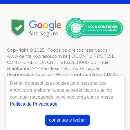
Copyright © 2025 | Todos os direitos reservados |
www.dentalkobrasol.com.br | ODONTO PROTESE
COMERCIAL LTDA CNPJ: 81022831000100 | Rua
Brasilpinho 74 - São José - SC | Autorizações
Responsável Técnico - Wilson Fontoura Neto CRF/SC
12450 | Política de Privacidade e Segurança - Fotos
Dental Kobrasol
usa cookies para personalizar
meramente ilustrativas - Os preços e condições da loja
anúncios e melhorar a sua experiência no site. Ao
virtual estão sujeitos a alterações. Em caso de
continuar navegando, você concorda com a nossa
divergência de preços no site, o valor válido é o do
Política de Privacidade
.
Carrinho de Compra. Não vendemos por atacado, por
isso nos reservamos o direito de não atender compras
de grandes volumes pelo site.
continuar e fechar