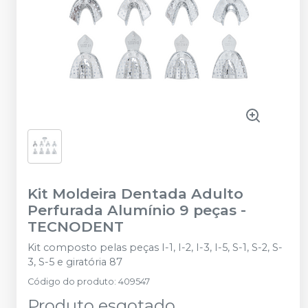
Kit Moldeira Dentada Adulto
Perfurada Alumínio 9 peças
-
TECNODENT
Kit composto pelas peças I-1, I-2, I-3, I-5, S-1, S-2, S-
3, S-5 e giratória 87
Código do produto
:
409547
Produto esgotado