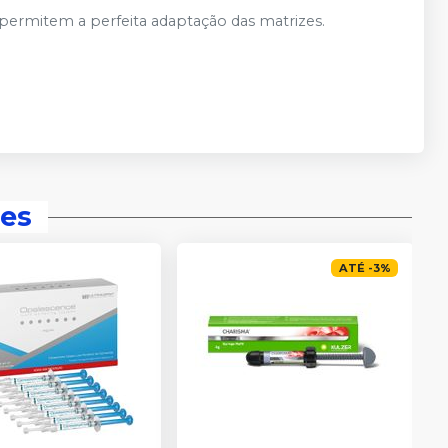
 permitem a perfeita adaptação das matrizes.
es
ATÉ
-
3
%