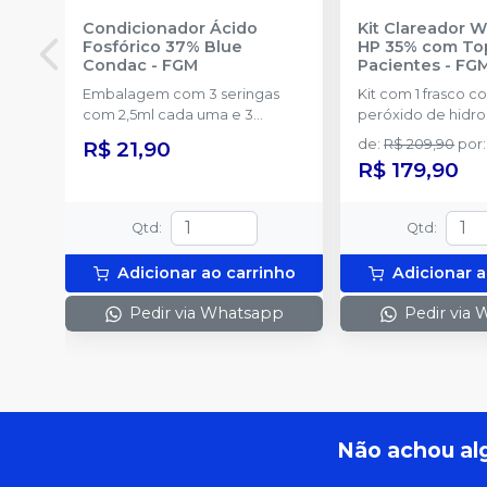
Condicionador Ácido
Kit Clareador 
Fosfórico 37% Blue
HP 35% com To
Condac
-
FGM
Pacientes
-
FG
Embalagem com 3 seringas
Kit com 1 frasco c
com 2,5ml cada uma e 3
peróxido de hidr
ponteiras para aplicação.
concentrado + 1 f
R$ 21,90
de
:
R$ 209,90
por
:
de espessante + 1
R$ 179,90
2g de solução Neu
(neutralizante de p
espátula e uma pl
Qtd
:
Qtd
:
preparo do gel e 
com 2g.
Adicionar ao carrinho
Adicionar a
Pedir via Whatsapp
Pedir via
Não achou al