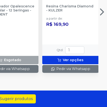
reador Opalescence
Resina Charisma Diamond
ar - 12 Seringas
-
-
KULZER
DENT
a partir de
:
R$ 169,90
Qtd
:
Esgotado
Ver opções
dir via Whatsapp
Pedir via Whatsapp
Sugerir produtos