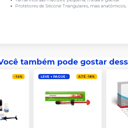
Tamanhos das matrizes: pequena, média e grande
Protetores de Silicone Triangulares, mais anatômicos,
Você também pode gostar dess
-
14
%
LEVE + PAGUE -
ATÉ
-
18
%