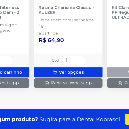
Whiteness
Resina Charisma Classic
-
Kit Cla
p Dam - 3
KULZER
PF Regul
M
ULTRA
Embalagem com 1 seringa de
om 10g de
4gr.
ogênio
a partir de
:
rasco com 5g
R$ 64,90
 frasco com
tralize
eróxidos) + 1
aca para
Qtd
:
1 Top Dam
o carrinho
Ver opções
 Whatsapp
Pedir via Whatsapp
Pe
gum produto?
Sugira para a
Dental Kobrasol