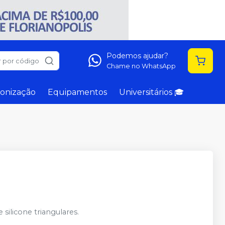
Podemos ajudar?
 por código
Chame no WhatsApp
onização
Equipamentos
Universitários 🎓
silicone triangulares.