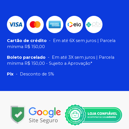
Cartão de crédito
-
Em até 6X sem juros | Parcela
mínima R$ 150,00
Boleto parcelado
-
Em até 3X sem juros | Parcela
mínima R$ 150,00 - Sujeito a Aprovação*
Pix
-
Desconto de 5%