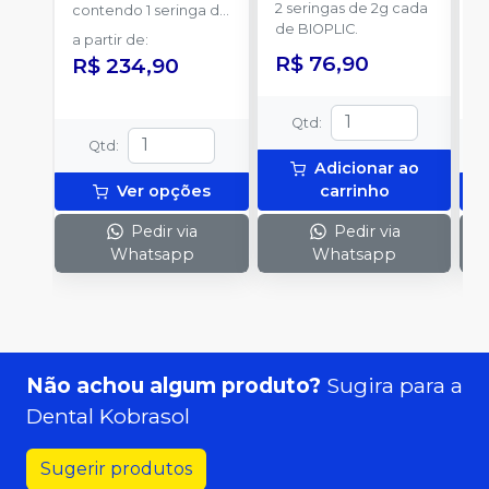
2 seringas de 2g cada
E
contendo 1 seringa de
de BIOPLIC.
s
corpo duplo com 6g
a partir de
:
p
e 8 ponteiras
R$ 76,90
a
R$ 234,90
Qtd
:
Qtd
:
Adicionar ao
Ver opções
carrinho
Pedir via
Pedir via
Whatsapp
Whatsapp
Não achou algum produto?
Sugira para a
Dental Kobrasol
Sugerir produtos