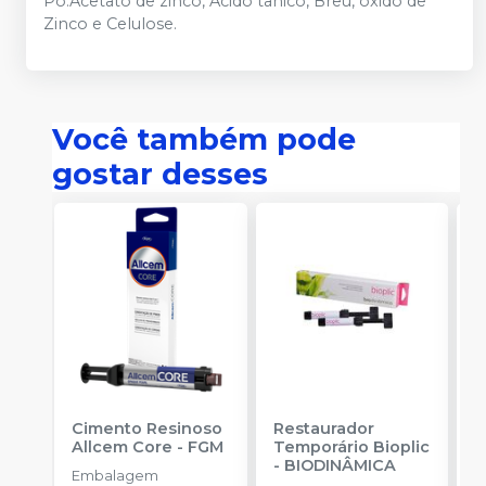
Pó:Acetato de zinco, Ácido tânico, Breu, óxido de
Zinco e Celulose.
Você também pode
gostar desses
Cimento Resinoso
Restaurador
C
Allcem Core
-
FGM
Temporário Bioplic
A
-
BIODINÂMICA
-
Embalagem