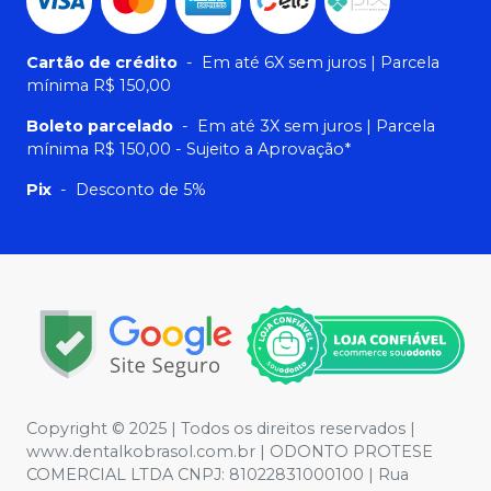
Cartão de crédito
-
Em até 6X sem juros | Parcela
mínima R$ 150,00
Boleto parcelado
-
Em até 3X sem juros | Parcela
mínima R$ 150,00 - Sujeito a Aprovação*
Pix
-
Desconto de 5%
Copyright © 2025 | Todos os direitos reservados |
www.dentalkobrasol.com.br | ODONTO PROTESE
COMERCIAL LTDA CNPJ: 81022831000100 | Rua