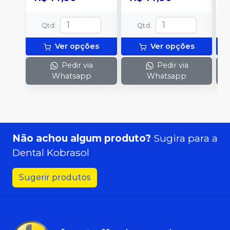
Qtd
:
Qtd
:
Ver opções
Ver opções
Pedir via
Pedir via
Whatsapp
Whatsapp
Não achou algum produto?
Sugira para a
Dental Kobrasol
Sugerir produtos