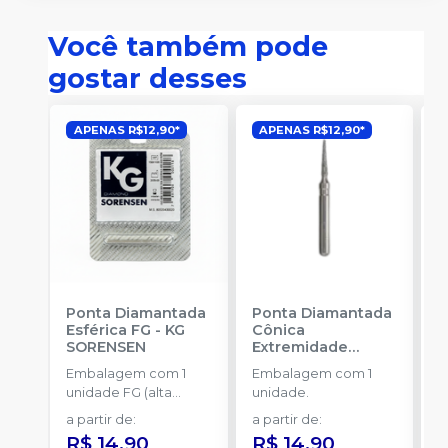
Você também pode
gostar desses
APENAS R$12,90*
APENAS R$12,90*
Ponta Diamantada
Ponta Diamantada
P
Esférica FG
-
KG
Cônica
I
SORENSEN
Extremidade
-
Arredondada FG
-
Embalagem com 1
Embalagem com 1
E
KG SORENSEN
unidade FG (alta
unidade.
u
rotação).
a partir de
:
a partir de
:
a
R$ 14,90
R$ 14,90
R