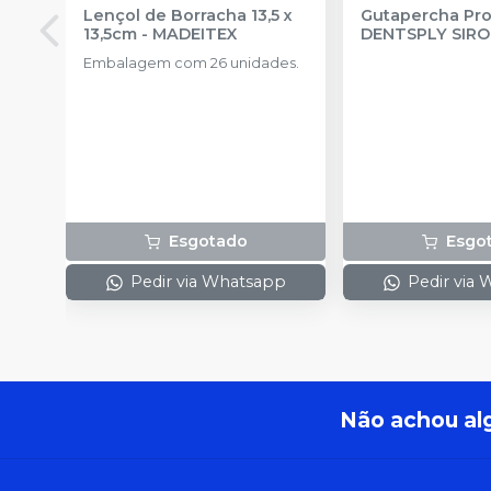
Lençol de Borracha 13,5 x
Gutapercha Pro
13,5cm
-
MADEITEX
DENTSPLY SIR
Embalagem com 26 unidades.
Esgotado
Esgo
Pedir via Whatsapp
Pedir via
Não achou al