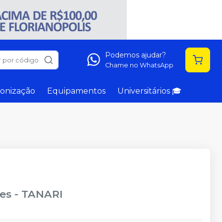
Podemos ajudar?
 por código
Chame no WhatsApp
onização
Equipamentos
Universitários 🎓
des
-
TANARI