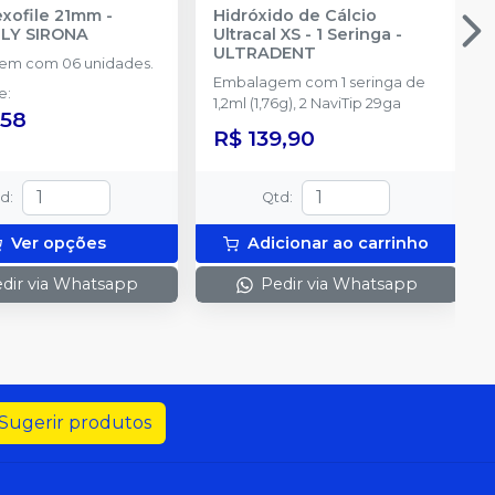
exofile 21mm
-
Hidróxido de Cálcio
LY SIRONA
Ultracal XS - 1 Seringa
-
ULTRADENT
em com 06 unidades.
Embalagem com 1 seringa de
de
:
1,2ml (1,76g), 2 NaviTip 29ga
,58
R$ 139,90
td
:
Qtd
:
Ver opções
Adicionar ao carrinho
dir via Whatsapp
Pedir via Whatsapp
Sugerir produtos