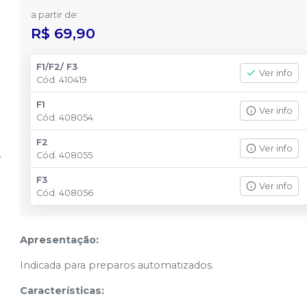
a partir de:
R$ 69,90
F1/F2/ F3
Ver info
Cód.
410419
F1
Ver info
Cód.
408054
F2
Ver info
Cód.
408055
F3
Ver info
Cód.
408056
Apresentação:
Indicada para preparos automatizados.
Características: