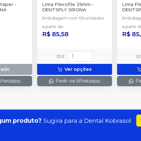
taper
-
Lima Flexofile 25mm
-
Lima Fl
ONA
DENTSPLY SIRONA
DENTSP
Embalagem com 06 unidades.
Embalag
a partir de
:
a partir 
R$ 85,58
R$ 85
Qtd
:
Q
tado
Ver opções
 Whatsapp
Pedir via Whatsapp
Pe
gum produto?
Sugira para a
Dental Kobrasol