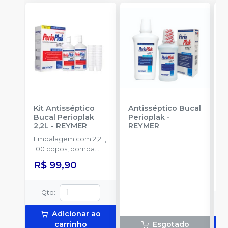
Kit Antisséptico
Antisséptico Bucal
F
Bucal Perioplak
Perioplak
-
2,2L
-
REYMER
REYMER
a
R
Embalagem com 2,2L,
100 copos, bomba
dosadora.
R$ 99,90
Qtd
:
Adicionar ao
carrinho
Esgotado