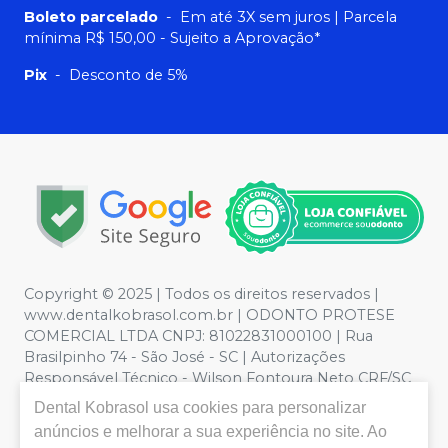
Boleto parcelado
-
Em até 3X sem juros | Parcela
mínima R$ 150,00 - Sujeito a Aprovação*
Pix
-
Desconto de 5%
Copyright © 2025 | Todos os direitos reservados |
www.dentalkobrasol.com.br | ODONTO PROTESE
COMERCIAL LTDA CNPJ: 81022831000100 | Rua
Brasilpinho 74 - São José - SC | Autorizações
Responsável Técnico - Wilson Fontoura Neto CRF/SC
12450 | Política de Privacidade e Segurança - Fotos
Dental Kobrasol
usa cookies para personalizar
meramente ilustrativas - Os preços e condições da loja
anúncios e melhorar a sua experiência no site. Ao
virtual estão sujeitos a alterações. Em caso de