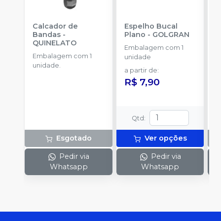
Calcador de
Espelho Bucal
E
Bandas
-
Plano
-
GOLGRAN
P
QUINELATO
Embalagem com 1
Embalagem com 1
E
unidade
unidade.
u
a partir de
:
R$ 7,90
Qtd
:
Esgotado
Ver opções
Pedir via
Pedir via
Whatsapp
Whatsapp