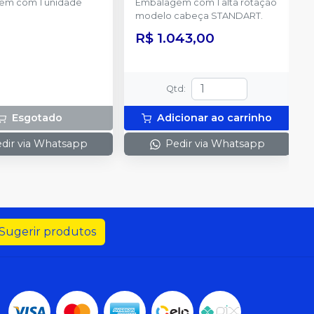
em com 1 unidade
Embalagem com 1 alta rotação
modelo cabeça STANDART.
R$ 1.043,00
Qtd
:
Esgotado
Adicionar ao carrinho
dir via Whatsapp
Pedir via Whatsapp
Sugerir produtos