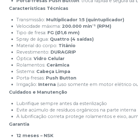
Porta-fresas Push Button
: troca rápida e segura da
Características Técnicas
Transmissão:
Multiplicador 1:5 (quintuplicador)
Velocidade máxima:
200.000 min⁻¹ (RPM)
Tipo de fresa:
FG (Ø1,6 mm)
Spray de água:
Quattro (4 saídas)
Material do corpo:
Titânio
Revestimento:
DURAGRIP
Óptica:
Vidro Celular
Rolamentos:
Cerâmica
Sistema:
Cabeça Limpa
Porta-fresas:
Push Button
Irrigação:
Interna
(uso somente em motor elétrico ou
Cuidados e Manutenção
Lubrifique sempre antes da esterilização
Evite acúmulo de resíduos orgânicos na parte interna
A lubrificação correta protege rolamentos e eixo, aum
Garantia
12 meses – NSK