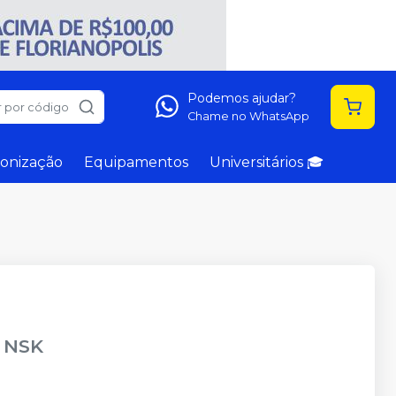
Podemos ajudar?
 por código
Chame no WhatsApp
onização
Equipamentos
Universitários 🎓
-
NSK