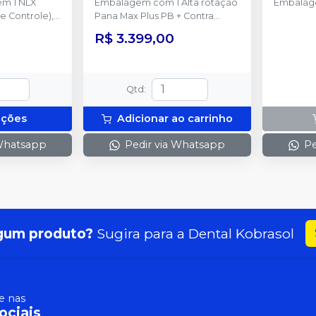
m 1 NLX
Embalagem com 1 Alta rotação
Embalag
 Controle), 1
Pana Max Plus PB + Contra
, 1 NLX
ângulo FX23 PB + Peça reta
R$ 3.399,00
FX65 + Micro motor FX205 e
0
acompanha 1 Lubrificante Pana
Spray
Qtd
:
pções
Adicionar ao carrinho
 Whatsapp
Pedir via Whatsapp
Pe
gum produto?
Sugira para a
Dental Kobrasol
 nas
ociais