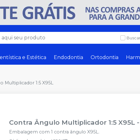
Buscar
entística e Estética
Endodontia
Ortodontia
Harm
o Multiplicador 1:5 X95L
Contra Ângulo Multiplicador 1:5 X95L
Embalagem com 1 contra ângulo X95L.