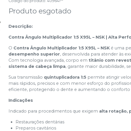
Código do produto
:
409641**
Produto esgotado
Descrição:
Contra Ângulo Multiplicador 1:5 X95L – NSK | Alta Per
O
Contra Ângulo Multiplicador 1:5 X95L – NSK
é uma pe
desempenho superior
, desenvolvida para atender às e
Com tecnologia avançada, corpo em
titânio com reve
sistema de cabeça limpa
, garante maior durabilidade, se
Sua transmissão
quintuplicadora 1:5
permite atingir velo
mais rápidos, precisos e com menor esforço do profissio
eficiente, protegendo o dente e aumentando o conforto 
Indicações
Indicado para procedimentos que exigem
alta rotação, 
Restaurações dentárias
Preparos cavitários