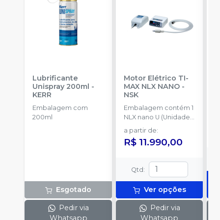
Lubrificante
Motor Elétrico TI-
K
Unispray 200ml
-
MAX NLX NANO
-
P
KERR
NSK
B
Embalagem com
Embalagem contém 1
E
200ml
NLX nano U (Unidade
A
de Controle), 1 NLX
P
a partir de
:
R
nano (Micromotor), 1
â
R$ 11.990,00
NLX CD (Cabo), 1 NLAC
P
(Adaptador CA) (120V
M
ou 230V)
a
Qtd
:
L
S
Esgotado
Ver opções
Pedir via
Pedir via
Whatsapp
Whatsapp