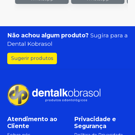
Não achou algum produto?
Sugira para a
Dental Kobrasol
Sugerir produtos
Atendimento ao
Privacidade e
Cliente
Segurança