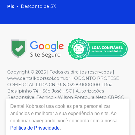
Pix
-
Desconto de 5%
Copyright © 2025 | Todos os direitos reservados |
www.dentalkobrasol.com.br | ODONTO PROTESE
COMERCIAL LTDA CNPJ: 81022831000100 | Rua
Brasilpinho 74 - São José - SC | Autorizações
Responsável Técnico - Wilson Fontoura Neto CRF/SC
12450 | Política de Privacidade e Segurança - Fotos
Dental Kobrasol
usa cookies para personalizar
meramente ilustrativas - Os preços e condições da loja
anúncios e melhorar a sua experiência no site. Ao
virtual estão sujeitos a alterações. Em caso de
continuar navegando, você concorda com a nossa
divergência de preços no site, o valor válido é o do
Política de Privacidade
.
Carrinho de Compra. Não vendemos por atacado, por