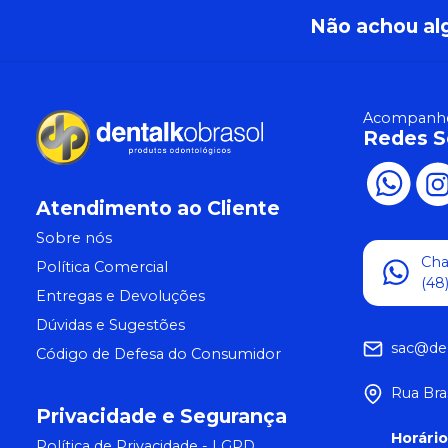
Não achou al
Acompanhe
Redes S
Atendimento ao Cliente
Sobre nós
Ch
Política Comercial
(48
Entregas e Devoluções
Dúvidas e Sugestões
sac@de
Código de Defesa do Consumidor
Rua Bra
Privacidade e Segurança
Horári
Política de Privacidade - LGPD