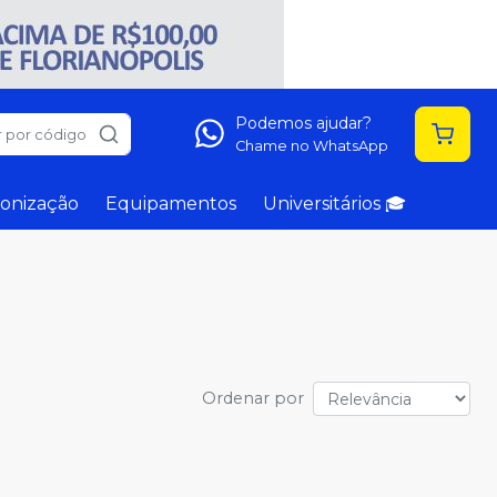
Podemos ajudar?
 por código
Chame no WhatsApp
onização
Equipamentos
Universitários 🎓
Ordenar por