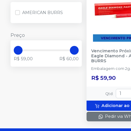
AMERICAN BURRS
Preço
Vencimento Próxi
Eagle Diamond
-
R$ 59,00
R$ 60,00
BURRS
Embalagem com 2g.
R$ 59,90
Qtd
:
Adicionar ao
Pedir via W