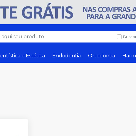
Buscar
entística e Estética
Endodontia
Ortodontia
Harm