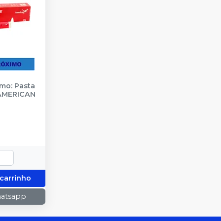
mo: Pasta
AMERICAN
 carrinho
hatsapp