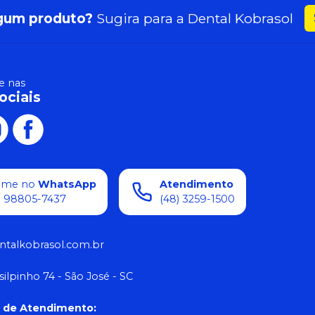
gum produto?
Sugira para a
Dental Kobrasol
 nas
ociais
ame no
WhatsApp
Atendimento
) 98805-7437
(48) 3259-1500
ntalkobrasol.com.br
silpinho 74 - São José - SC
o de Atendimento
: